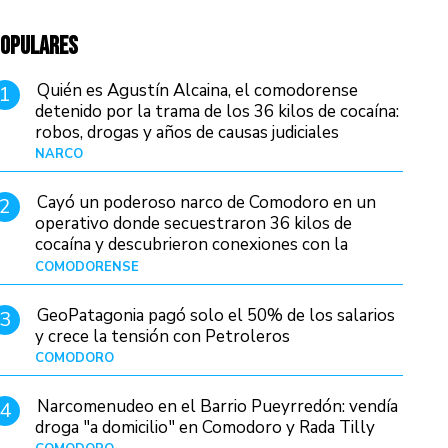
OPULARES
Quién es Agustín Alcaina, el comodorense
1
detenido por la trama de los 36 kilos de cocaína:
robos, drogas y años de causas judiciales
NARCO
Hace 1 día
Cayó un poderoso narco de Comodoro en un
2
operativo donde secuestraron 36 kilos de
cocaína y descubrieron conexiones con la
Patagonia
COMODORENSE
Hace 1 día
GeoPatagonia pagó solo el 50% de los salarios
3
y crece la tensión con Petroleros
COMODORO
Hace 1 día
Narcomenudeo en el Barrio Pueyrredón: vendía
4
droga "a domicilio" en Comodoro y Rada Tilly