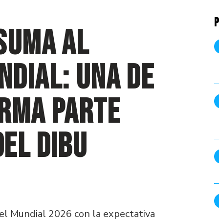
P
suma al
dial: una de
orma parte
el Dibu
 del Mundial 2026 con la expectativa