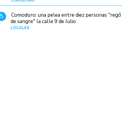
COMODORO
Hace 2 días
Comodoro: una pelea entre diez personas "regó
5
de sangre" la calle 9 de Julio
LOCALES
Hace 1 día