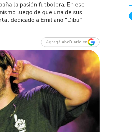
paña la pasión futbolera. En ese
onismo luego de que una de sus
ntal dedicado a Emiliano "Dibu"
Agregá
abcDiario
en