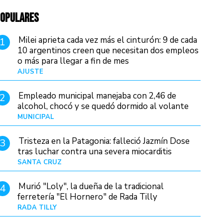
OPULARES
Milei aprieta cada vez más el cinturón: 9 de cada
1
10 argentinos creen que necesitan dos empleos
o más para llegar a fin de mes
AJUSTE
Hace 3 días
Empleado municipal manejaba con 2,46 de
2
alcohol, chocó y se quedó dormido al volante
MUNICIPAL
Hace 15 horas
Tristeza en la Patagonia: falleció Jazmín Dose
3
tras luchar contra una severa miocarditis
SANTA CRUZ
Hace 7 horas
Murió "Loly", la dueña de la tradicional
4
ferretería "El Hornero" de Rada Tilly
RADA TILLY
Hace 6 horas