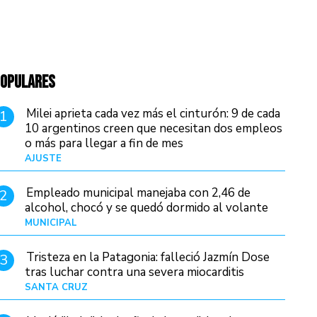
OPULARES
Milei aprieta cada vez más el cinturón: 9 de cada
1
10 argentinos creen que necesitan dos empleos
o más para llegar a fin de mes
AJUSTE
Hace 3 días
Empleado municipal manejaba con 2,46 de
2
alcohol, chocó y se quedó dormido al volante
MUNICIPAL
Hace 15 horas
Tristeza en la Patagonia: falleció Jazmín Dose
3
tras luchar contra una severa miocarditis
SANTA CRUZ
Hace 7 horas