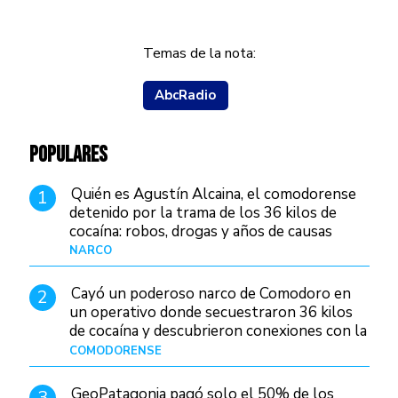
Temas de la nota:
AbcRadio
POPULARES
Quién es Agustín Alcaina, el comodorense
1
detenido por la trama de los 36 kilos de
cocaína: robos, drogas y años de causas
judiciales
NARCO
Hace 1 día
Cayó un poderoso narco de Comodoro en
2
un operativo donde secuestraron 36 kilos
de cocaína y descubrieron conexiones con la
Patagonia
COMODORENSE
Hace 1 día
GeoPatagonia pagó solo el 50% de los
3