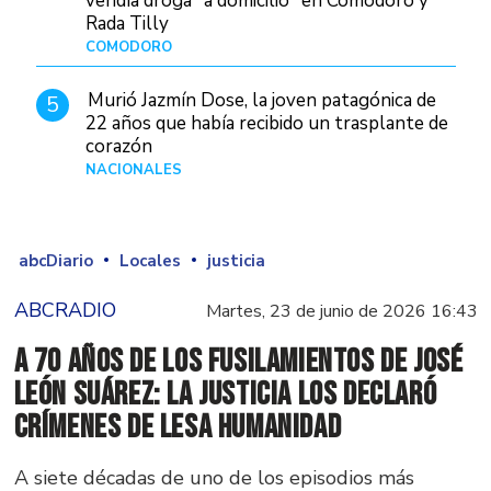
vendía droga "a domicilio" en Comodoro y
Rada Tilly
COMODORO
Hace 2 días
Murió Jazmín Dose, la joven patagónica de
5
22 años que había recibido un trasplante de
corazón
NACIONALES
Hace 2 días
abcDiario
Locales
justicia
ABCRADIO
Martes, 23 de junio de 2026 16:43
A 70 años de los fusilamientos de José
León Suárez: la Justicia los declaró
crímenes de lesa humanidad
A siete décadas de uno de los episodios más