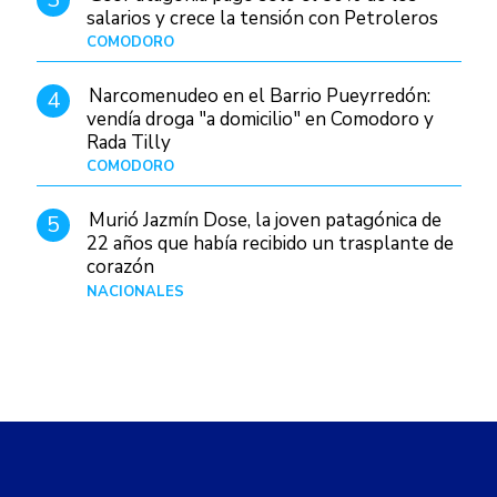
salarios y crece la tensión con Petroleros
COMODORO
Hace 1 día
Narcomenudeo en el Barrio Pueyrredón:
4
vendía droga "a domicilio" en Comodoro y
Rada Tilly
COMODORO
Hace 2 días
Murió Jazmín Dose, la joven patagónica de
5
22 años que había recibido un trasplante de
corazón
NACIONALES
Hace 2 días