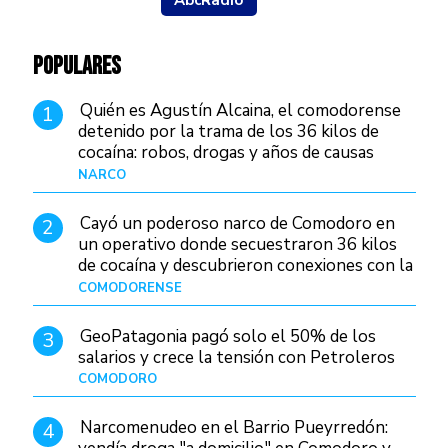
POPULARES
Quién es Agustín Alcaina, el comodorense
1
detenido por la trama de los 36 kilos de
cocaína: robos, drogas y años de causas
judiciales
NARCO
Hace 1 día
Cayó un poderoso narco de Comodoro en
2
un operativo donde secuestraron 36 kilos
de cocaína y descubrieron conexiones con la
Patagonia
COMODORENSE
Hace 1 día
GeoPatagonia pagó solo el 50% de los
3
salarios y crece la tensión con Petroleros
COMODORO
Hace 1 día
Narcomenudeo en el Barrio Pueyrredón:
4