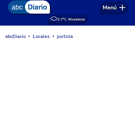
Menú
3.7°
C. Rivadavia
abcDiario
Locales
justicia