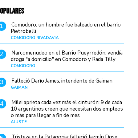
OPULARES
Comodoro: un hombre fue baleado en el barrio
1
Pietrobelli
COMODORO RIVADAVIA
Hace 14 horas
Narcomenudeo en el Barrio Pueyrredón: vendía
2
droga "a domicilio" en Comodoro y Rada Tilly
COMODORO
Hace 18 horas
Falleció Darío James, intendente de Gaiman
3
GAIMAN
Hace 16 horas
Milei aprieta cada vez más el cinturón: 9 de cada
4
10 argentinos creen que necesitan dos empleos
o más para llegar a fin de mes
AJUSTE
Hace 4 días
Tristeza en la Patagonia: falleció Jazmín Dose