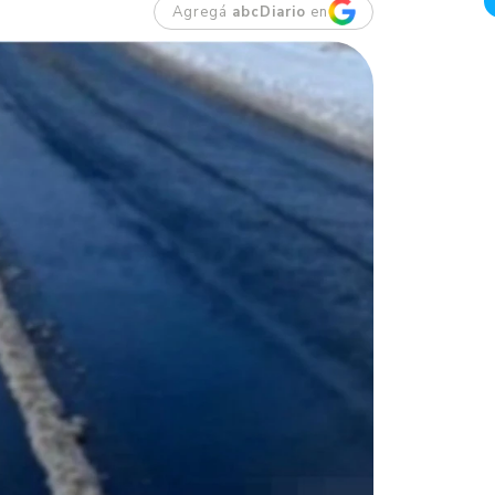
Agregá
abcDiario
en