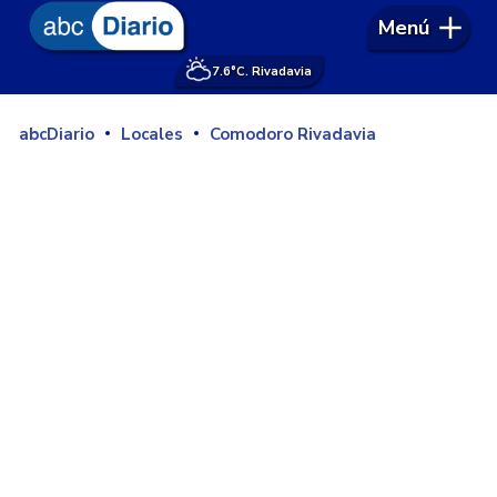
Menú
7.6°
C. Rivadavia
abcDiario
Locales
Comodoro Rivadavia