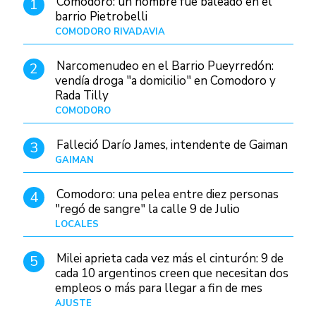
Comodoro: un hombre fue baleado en el
1
barrio Pietrobelli
COMODORO RIVADAVIA
Hace 17 horas
Narcomenudeo en el Barrio Pueyrredón:
2
vendía droga "a domicilio" en Comodoro y
Rada Tilly
COMODORO
Hace 21 horas
Falleció Darío James, intendente de Gaiman
3
GAIMAN
Hace 19 horas
Comodoro: una pelea entre diez personas
4
"regó de sangre" la calle 9 de Julio
LOCALES
Hace 6 horas
Milei aprieta cada vez más el cinturón: 9 de
5
cada 10 argentinos creen que necesitan dos
empleos o más para llegar a fin de mes
AJUSTE
Hace 5 días