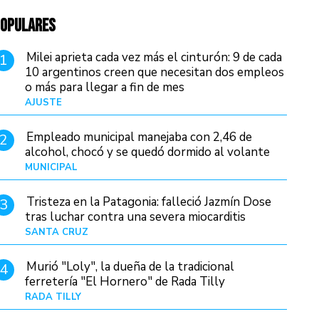
OPULARES
Milei aprieta cada vez más el cinturón: 9 de cada
1
10 argentinos creen que necesitan dos empleos
o más para llegar a fin de mes
AJUSTE
Hace 3 días
Empleado municipal manejaba con 2,46 de
2
alcohol, chocó y se quedó dormido al volante
MUNICIPAL
Hace 18 horas
Tristeza en la Patagonia: falleció Jazmín Dose
3
tras luchar contra una severa miocarditis
SANTA CRUZ
Hace 10 horas
Murió "Loly", la dueña de la tradicional
4
ferretería "El Hornero" de Rada Tilly
RADA TILLY
Hace 9 horas