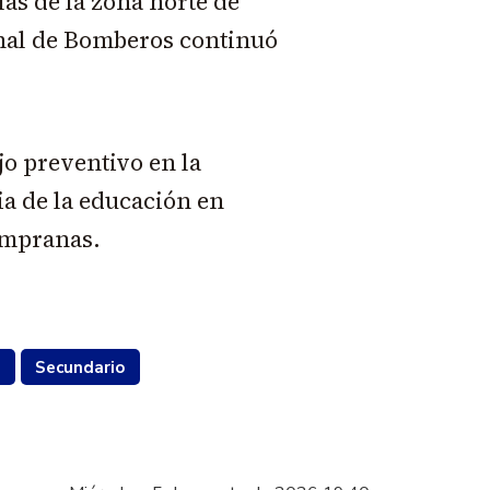
las de la zona norte de
nal de Bomberos continuó
jo preventivo en la
a de la educación en
empranas.
a
Secundario