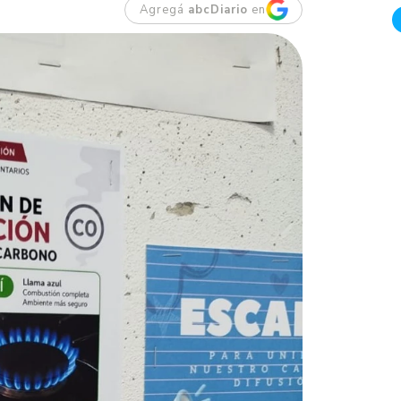
Agregá
abcDiario
en