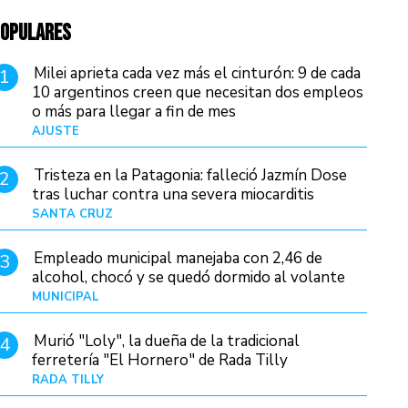
OPULARES
Milei aprieta cada vez más el cinturón: 9 de cada
1
10 argentinos creen que necesitan dos empleos
o más para llegar a fin de mes
AJUSTE
Hace 3 días
Tristeza en la Patagonia: falleció Jazmín Dose
2
tras luchar contra una severa miocarditis
SANTA CRUZ
Hace 17 horas
Empleado municipal manejaba con 2,46 de
3
alcohol, chocó y se quedó dormido al volante
MUNICIPAL
Hace 1 día
Murió "Loly", la dueña de la tradicional
4
ferretería "El Hornero" de Rada Tilly
RADA TILLY
Hace 16 horas