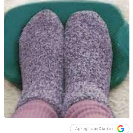
Agregá
abcDiario
en