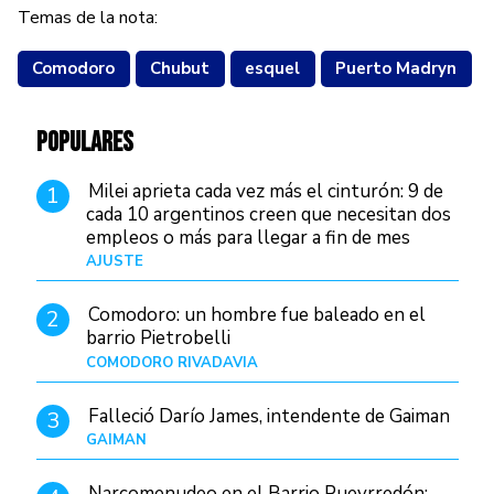
Temas de la nota:
Comodoro
Chubut
esquel
Puerto Madryn
POPULARES
Milei aprieta cada vez más el cinturón: 9 de
1
cada 10 argentinos creen que necesitan dos
empleos o más para llegar a fin de mes
AJUSTE
Hace 4 días
Comodoro: un hombre fue baleado en el
2
barrio Pietrobelli
COMODORO RIVADAVIA
Hace 11 horas
Falleció Darío James, intendente de Gaiman
3
GAIMAN
Hace 13 horas
Narcomenudeo en el Barrio Pueyrredón: