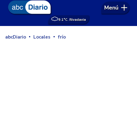
Menú
9.1°
C. Rivadavia
abcDiario
Locales
frío