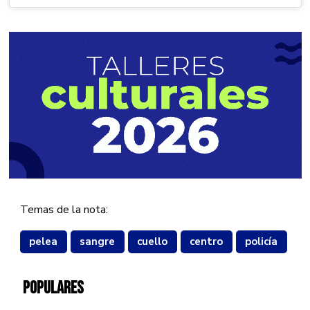
Temas de la nota:
pelea
sangre
cuello
centro
policía
POPULARES