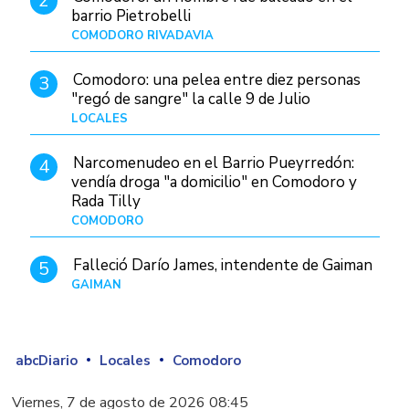
2
barrio Pietrobelli
COMODORO RIVADAVIA
Hace 23 horas
Comodoro: una pelea entre diez personas
3
"regó de sangre" la calle 9 de Julio
LOCALES
Hace 11 horas
Narcomenudeo en el Barrio Pueyrredón:
4
vendía droga "a domicilio" en Comodoro y
Rada Tilly
COMODORO
Hace 1 día
Falleció Darío James, intendente de Gaiman
5
GAIMAN
Hace 1 día
abcDiario
Locales
Comodoro
Viernes, 7 de agosto de 2026 08:45