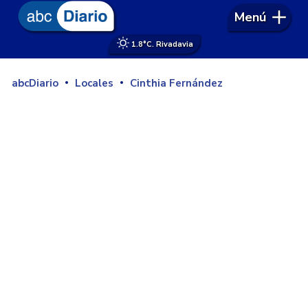
Menú
1.8°
C. Rivadavia
abcDiario
Locales
Cinthia Fernández