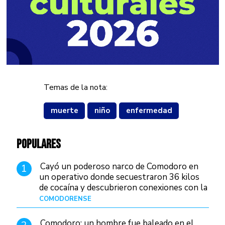
Temas de la nota:
muerte
niño
enfermedad
POPULARES
Cayó un poderoso narco de Comodoro en
1
un operativo donde secuestraron 36 kilos
de cocaína y descubrieron conexiones con la
Patagonia
COMODORENSE
Hace 5 horas
Comodoro: un hombre fue baleado en el