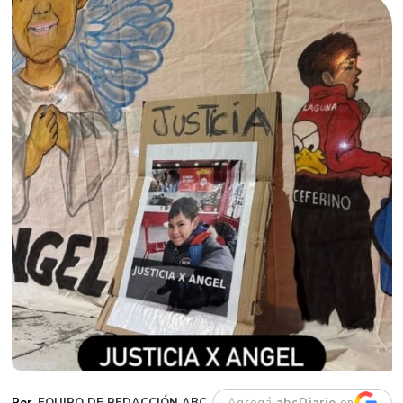
EQUIPO DE REDACCIÓN ABC
Agregá
abcDiario
en