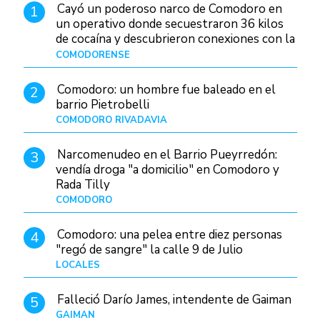
Cayó un poderoso narco de Comodoro en
1
un operativo donde secuestraron 36 kilos
de cocaína y descubrieron conexiones con la
Patagonia
COMODORENSE
Hace 4 horas
Comodoro: un hombre fue baleado en el
2
barrio Pietrobelli
COMODORO RIVADAVIA
Hace 22 horas
Narcomenudeo en el Barrio Pueyrredón:
3
vendía droga "a domicilio" en Comodoro y
Rada Tilly
COMODORO
Hace 1 día
Comodoro: una pelea entre diez personas
4
"regó de sangre" la calle 9 de Julio
LOCALES
Hace 10 horas
Falleció Darío James, intendente de Gaiman
5
GAIMAN
Hace 1 día