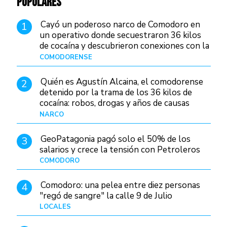
POPULARES
Cayó un poderoso narco de Comodoro en
1
un operativo donde secuestraron 36 kilos
de cocaína y descubrieron conexiones con la
Patagonia
COMODORENSE
Hace 20 horas
Quién es Agustín Alcaina, el comodorense
2
detenido por la trama de los 36 kilos de
cocaína: robos, drogas y años de causas
judiciales
NARCO
Hace 13 horas
GeoPatagonia pagó solo el 50% de los
3
salarios y crece la tensión con Petroleros
COMODORO
Hace 17 horas
Comodoro: una pelea entre diez personas
4
"regó de sangre" la calle 9 de Julio
LOCALES
Hace 1 día