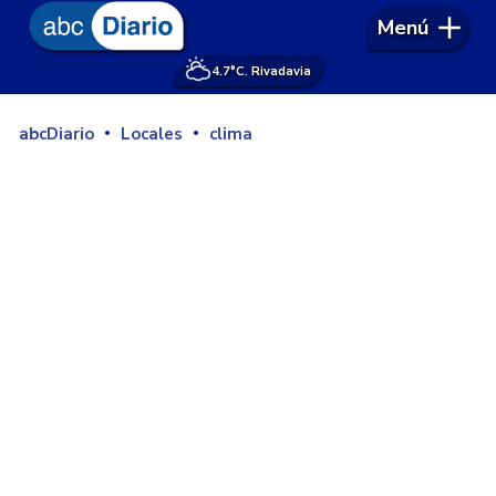
Menú
4.7°
C. Rivadavia
abcDiario
Locales
clima