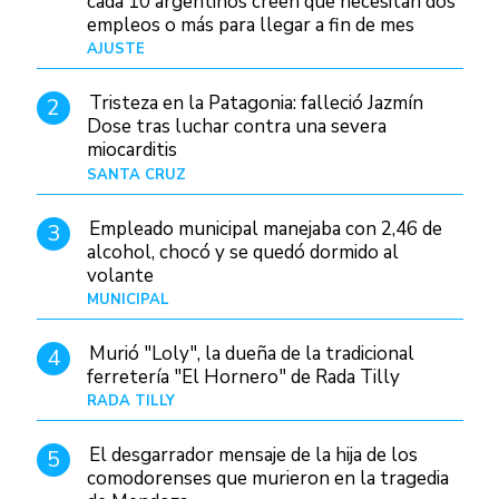
cada 10 argentinos creen que necesitan dos
empleos o más para llegar a fin de mes
AJUSTE
Hace 4 días
Tristeza en la Patagonia: falleció Jazmín
2
Dose tras luchar contra una severa
miocarditis
SANTA CRUZ
Hace 20 horas
Empleado municipal manejaba con 2,46 de
3
alcohol, chocó y se quedó dormido al
volante
MUNICIPAL
Hace 1 día
Murió "Loly", la dueña de la tradicional
4
ferretería "El Hornero" de Rada Tilly
RADA TILLY
Hace 20 horas
El desgarrador mensaje de la hija de los
5
comodorenses que murieron en la tragedia