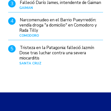
Falleció Darío James, intendente de Gaiman
3
GAIMAN
Hace 9 horas
Narcomenudeo en el Barrio Pueyrredón:
4
vendía droga "a domicilio" en Comodoro y
Rada Tilly
COMODORO
Hace 10 horas
Tristeza en la Patagonia: falleció Jazmín
5
Dose tras luchar contra una severa
miocarditis
SANTA CRUZ
Hace 1 día