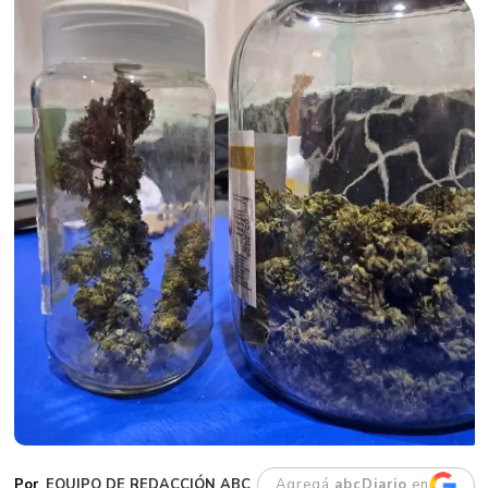
EQUIPO DE REDACCIÓN ABC
Agregá
abcDiario
en