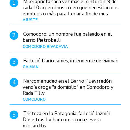
Milei aprieta cada vez más el cinturón: 9 de
1
cada 10 argentinos creen que necesitan dos
empleos o más para llegar a fin de mes
AJUSTE
Hace 4 días
Comodoro: un hombre fue baleado en el
2
barrio Pietrobelli
COMODORO RIVADAVIA
Hace 9 horas
Falleció Darío James, intendente de Gaiman
3
GAIMAN
Hace 12 horas
Narcomenudeo en el Barrio Pueyrredón:
4
vendía droga "a domicilio" en Comodoro y
Rada Tilly
COMODORO
Hace 13 horas
Tristeza en la Patagonia: falleció Jazmín
5
Dose tras luchar contra una severa
miocarditis