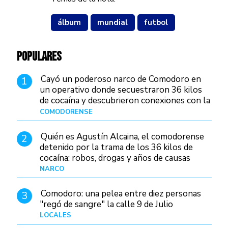
álbum
mundial
futbol
POPULARES
Cayó un poderoso narco de Comodoro en
1
un operativo donde secuestraron 36 kilos
de cocaína y descubrieron conexiones con la
Patagonia
COMODORENSE
Hace 9 horas
Quién es Agustín Alcaina, el comodorense
2
detenido por la trama de los 36 kilos de
cocaína: robos, drogas y años de causas
judiciales
NARCO
Hace 1 hora
Comodoro: una pelea entre diez personas
3
"regó de sangre" la calle 9 de Julio
LOCALES
Hace 15 horas