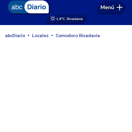
Menú
1.8°
C. Rivadavia
abcDiario
Locales
Comodoro Rivadavia