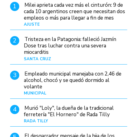
Milei aprieta cada vez más el cinturón: 9 de
1
cada 10 argentinos creen que necesitan dos
empleos o más para llegar a fin de mes
AJUSTE
Hace 4 días
Tristeza en la Patagonia: falleció Jazmín
2
Dose tras luchar contra una severa
miocarditis
SANTA CRUZ
Hace 21 horas
Empleado municipal manejaba con 2,46 de
3
alcohol, chocó y se quedó dormido al
volante
MUNICIPAL
Hace 1 día
Murió "Loly", la dueña de la tradicional
4
ferretería "El Hornero" de Rada Tilly
RADA TILLY
Hace 20 horas
El desgarrador mensaje de la hija de los