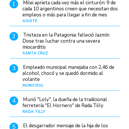
Milei aprieta cada vez más el cinturón: 9 de
1
cada 10 argentinos creen que necesitan dos
empleos o más para llegar a fin de mes
AJUSTE
Hace 4 días
Tristeza en la Patagonia: falleció Jazmín
2
Dose tras luchar contra una severa
miocarditis
SANTA CRUZ
Hace 20 horas
Empleado municipal manejaba con 2,46 de
3
alcohol, chocó y se quedó dormido al
volante
MUNICIPAL
Hace 1 día
Murió "Loly", la dueña de la tradicional
4
ferretería "El Hornero" de Rada Tilly
RADA TILLY
Hace 20 horas
El desgarrador mensaje de la hija de los
5