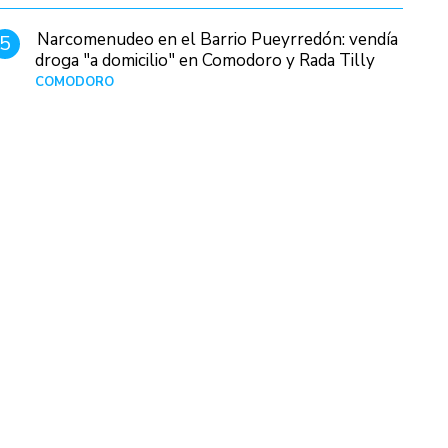
Narcomenudeo en el Barrio Pueyrredón: vendía
5
droga "a domicilio" en Comodoro y Rada Tilly
COMODORO
Hace 1 día