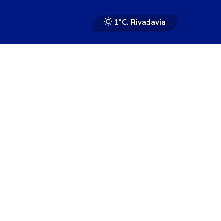
1°
C. Rivadavia