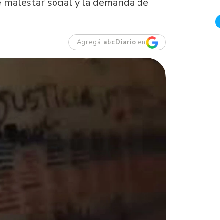
nte malestar social y la demanda de
Agregá
abcDiario
en