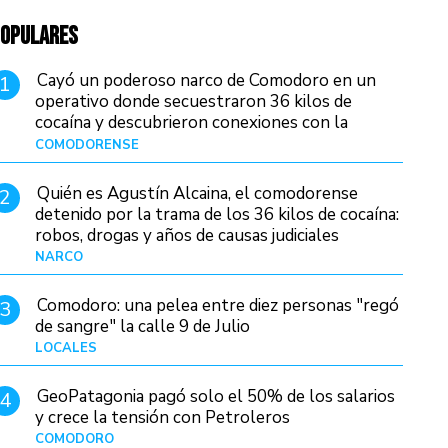
OPULARES
Cayó un poderoso narco de Comodoro en un
1
operativo donde secuestraron 36 kilos de
cocaína y descubrieron conexiones con la
Patagonia
COMODORENSE
Hace 17 horas
Quién es Agustín Alcaina, el comodorense
2
detenido por la trama de los 36 kilos de cocaína:
robos, drogas y años de causas judiciales
NARCO
Hace 9 horas
Comodoro: una pelea entre diez personas "regó
3
de sangre" la calle 9 de Julio
LOCALES
Hace 23 horas
GeoPatagonia pagó solo el 50% de los salarios
4
y crece la tensión con Petroleros
COMODORO
Hace 14 horas