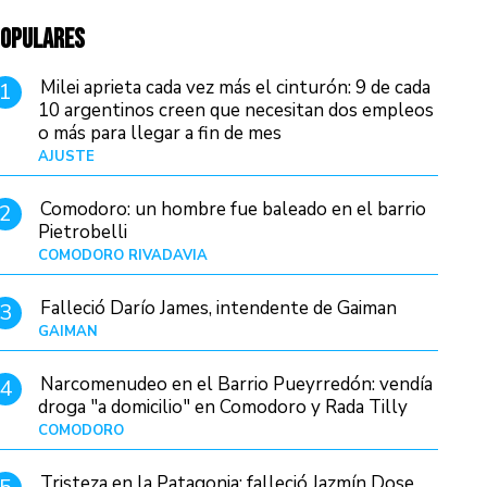
OPULARES
Milei aprieta cada vez más el cinturón: 9 de cada
1
10 argentinos creen que necesitan dos empleos
o más para llegar a fin de mes
AJUSTE
Hace 4 días
Comodoro: un hombre fue baleado en el barrio
2
Pietrobelli
COMODORO RIVADAVIA
Hace 10 horas
Falleció Darío James, intendente de Gaiman
3
GAIMAN
Hace 12 horas
Narcomenudeo en el Barrio Pueyrredón: vendía
4
droga "a domicilio" en Comodoro y Rada Tilly
COMODORO
Hace 14 horas
Tristeza en la Patagonia: falleció Jazmín Dose