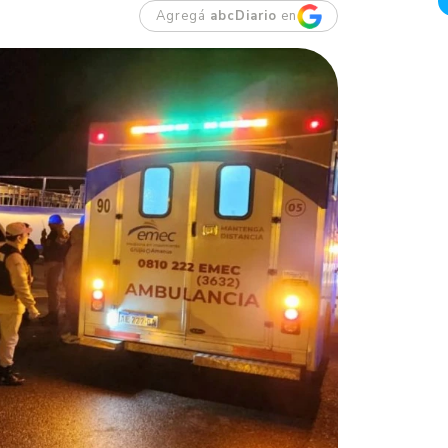
Agregá
abcDiario
en