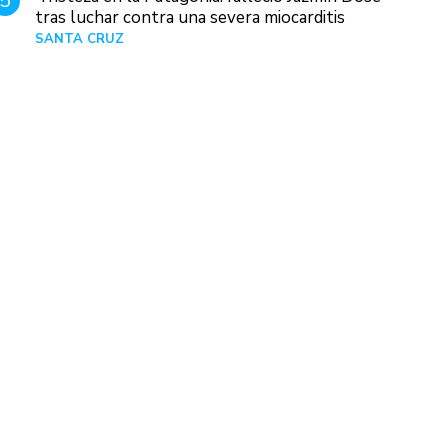
5
tras luchar contra una severa miocarditis
SANTA CRUZ
Hace 1 día