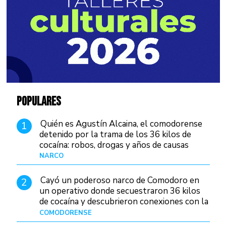
POPULARES
Quién es Agustín Alcaina, el comodorense
1
detenido por la trama de los 36 kilos de
cocaína: robos, drogas y años de causas
judiciales
NARCO
Hace 1 día
Cayó un poderoso narco de Comodoro en
2
un operativo donde secuestraron 36 kilos
de cocaína y descubrieron conexiones con la
Patagonia
COMODORENSE
Hace 1 día