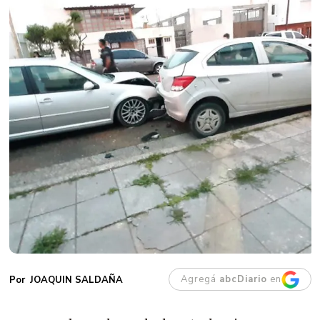
Agregá
abcDiario
en
JOAQUIN SALDAÑA