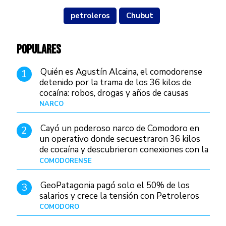
petroleros
Chubut
POPULARES
Quién es Agustín Alcaina, el comodorense
1
detenido por la trama de los 36 kilos de
cocaína: robos, drogas y años de causas
judiciales
NARCO
Hace 1 día
Cayó un poderoso narco de Comodoro en
2
un operativo donde secuestraron 36 kilos
de cocaína y descubrieron conexiones con la
Patagonia
COMODORENSE
Hace 1 día
GeoPatagonia pagó solo el 50% de los
3
salarios y crece la tensión con Petroleros
COMODORO
Hace 1 día