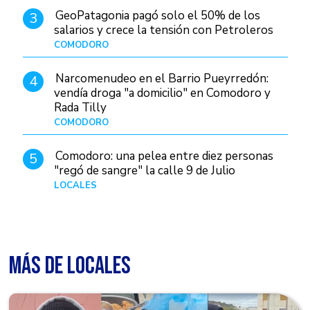
GeoPatagonia pagó solo el 50% de los
3
salarios y crece la tensión con Petroleros
COMODORO
Hace 1 día
Narcomenudeo en el Barrio Pueyrredón:
4
vendía droga "a domicilio" en Comodoro y
Rada Tilly
COMODORO
Hace 2 días
Comodoro: una pelea entre diez personas
5
"regó de sangre" la calle 9 de Julio
LOCALES
Hace 1 día
MÁS DE LOCALES