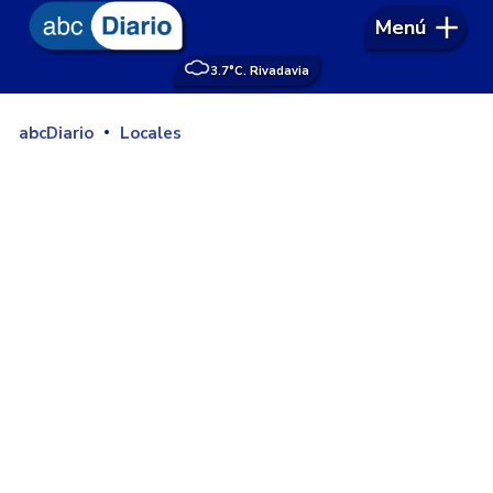
Menú
3.7°
C. Rivadavia
abcDiario
Locales