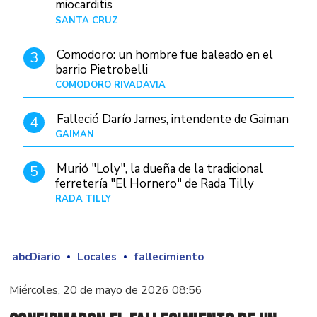
miocarditis
SANTA CRUZ
Hace 1 día
Comodoro: un hombre fue baleado en el
3
barrio Pietrobelli
COMODORO RIVADAVIA
Hace 1 hora
Falleció Darío James, intendente de Gaiman
4
GAIMAN
Hace 3 horas
Murió "Loly", la dueña de la tradicional
5
ferretería "El Hornero" de Rada Tilly
RADA TILLY
Hace 1 día
abcDiario
Locales
fallecimiento
Miércoles, 20 de mayo de 2026 08:56