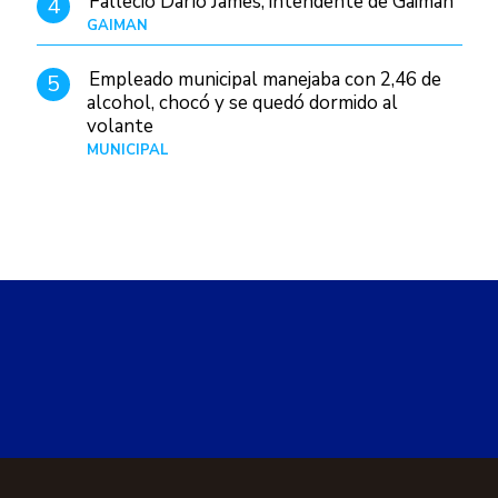
Falleció Darío James, intendente de Gaiman
4
GAIMAN
Hace 1 hora
Empleado municipal manejaba con 2,46 de
5
alcohol, chocó y se quedó dormido al
volante
MUNICIPAL
Hace 1 día