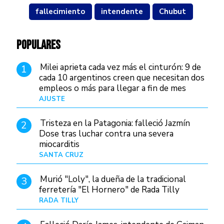
fallecimiento
intendente
Chubut
POPULARES
Milei aprieta cada vez más el cinturón: 9 de
1
cada 10 argentinos creen que necesitan dos
empleos o más para llegar a fin de mes
AJUSTE
Hace 4 días
Tristeza en la Patagonia: falleció Jazmín
2
Dose tras luchar contra una severa
miocarditis
SANTA CRUZ
Hace 1 día
Murió "Loly", la dueña de la tradicional
3
ferretería "El Hornero" de Rada Tilly
RADA TILLY
Hace 1 día