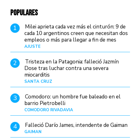
POPULARES
Milei aprieta cada vez más el cinturón: 9 de
1
cada 10 argentinos creen que necesitan dos
empleos o más para llegar a fin de mes
AJUSTE
Hace 4 días
Tristeza en la Patagonia: falleció Jazmín
2
Dose tras luchar contra una severa
miocarditis
SANTA CRUZ
Hace 1 día
Comodoro: un hombre fue baleado en el
3
barrio Pietrobelli
COMODORO RIVADAVIA
Hace 1 hora
Falleció Darío James, intendente de Gaiman
4
GAIMAN
Hace 3 horas