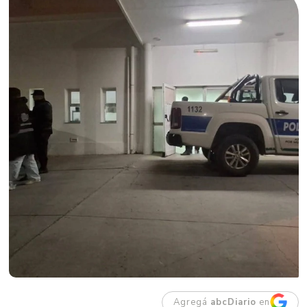
Agregá
abcDiario
en