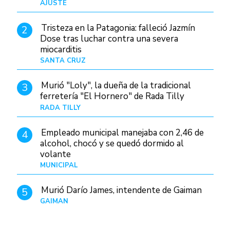
AJUSTE
Hace 4 días
Tristeza en la Patagonia: falleció Jazmín
2
Dose tras luchar contra una severa
miocarditis
SANTA CRUZ
Hace 1 día
Murió "Loly", la dueña de la tradicional
3
ferretería "El Hornero" de Rada Tilly
RADA TILLY
Hace 1 día
Empleado municipal manejaba con 2,46 de
4
alcohol, chocó y se quedó dormido al
volante
MUNICIPAL
Hace 1 día
Murió Darío James, intendente de Gaiman
5
GAIMAN
Hace 1 hora