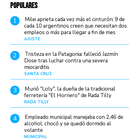
POPULARES
Milei aprieta cada vez más el cinturón: 9 de
1
cada 10 argentinos creen que necesitan dos
empleos o más para llegar a fin de mes
AJUSTE
Hace 4 días
Tristeza en la Patagonia: falleció Jazmín
2
Dose tras luchar contra una severa
miocarditis
SANTA CRUZ
Hace 1 día
Murió "Loly", la dueña de la tradicional
3
ferretería "El Hornero" de Rada Tilly
RADA TILLY
Hace 23 horas
Empleado municipal manejaba con 2,46 de
4
alcohol, chocó y se quedó dormido al
volante
MUNICIPAL
Hace 1 día