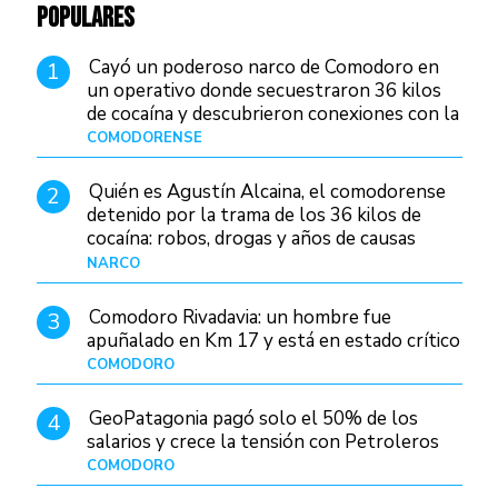
POPULARES
Cayó un poderoso narco de Comodoro en
1
un operativo donde secuestraron 36 kilos
de cocaína y descubrieron conexiones con la
Patagonia
COMODORENSE
Hace 2 días
Quién es Agustín Alcaina, el comodorense
2
detenido por la trama de los 36 kilos de
cocaína: robos, drogas y años de causas
judiciales
NARCO
Hace 2 días
Comodoro Rivadavia: un hombre fue
3
apuñalado en Km 17 y está en estado crítico
COMODORO
Hace 15 horas
GeoPatagonia pagó solo el 50% de los
4
salarios y crece la tensión con Petroleros
COMODORO
Hace 2 días