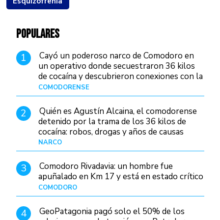
Esquizofrenia
POPULARES
Cayó un poderoso narco de Comodoro en
1
un operativo donde secuestraron 36 kilos
de cocaína y descubrieron conexiones con la
Patagonia
COMODORENSE
Hace 2 días
Quién es Agustín Alcaina, el comodorense
2
detenido por la trama de los 36 kilos de
cocaína: robos, drogas y años de causas
judiciales
NARCO
Hace 2 días
Comodoro Rivadavia: un hombre fue
3
apuñalado en Km 17 y está en estado crítico
COMODORO
Hace 15 horas
GeoPatagonia pagó solo el 50% de los
4