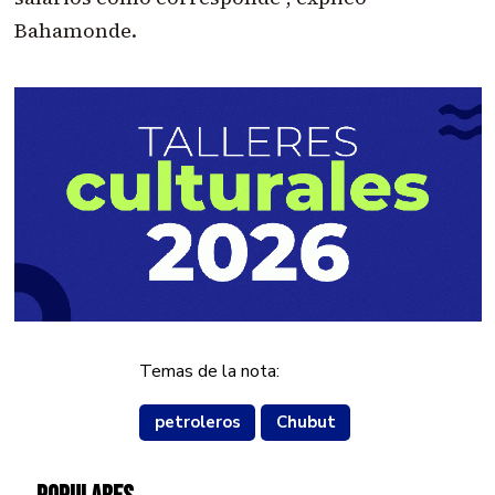
Bahamonde.
Temas de la nota:
petroleros
Chubut