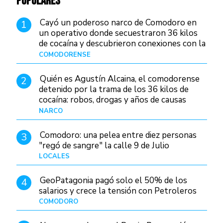
POPULARES
Cayó un poderoso narco de Comodoro en
1
un operativo donde secuestraron 36 kilos
de cocaína y descubrieron conexiones con la
Patagonia
COMODORENSE
Hace 12 horas
Quién es Agustín Alcaina, el comodorense
2
detenido por la trama de los 36 kilos de
cocaína: robos, drogas y años de causas
judiciales
NARCO
Hace 5 horas
Comodoro: una pelea entre diez personas
3
"regó de sangre" la calle 9 de Julio
LOCALES
Hace 19 horas
GeoPatagonia pagó solo el 50% de los
4
salarios y crece la tensión con Petroleros
COMODORO
Hace 10 horas