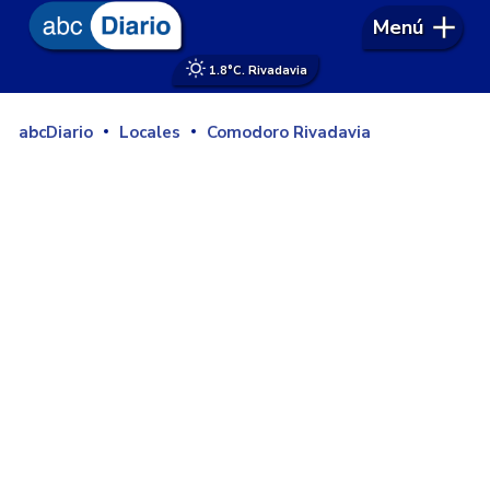
Menú
1.8°
C. Rivadavia
abcDiario
Locales
Comodoro Rivadavia