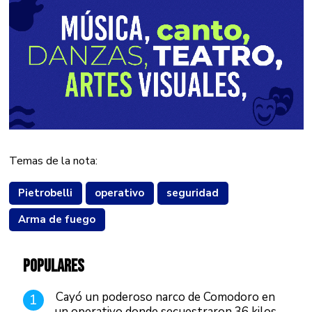
Temas de la nota:
Pietrobelli
operativo
seguridad
Arma de fuego
POPULARES
Cayó un poderoso narco de Comodoro en
1
un operativo donde secuestraron 36 kilos