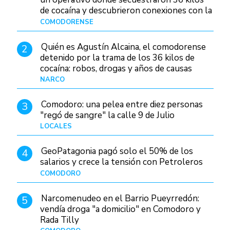
de cocaína y descubrieron conexiones con la
Patagonia
COMODORENSE
Hace 14 horas
Quién es Agustín Alcaina, el comodorense
2
detenido por la trama de los 36 kilos de
cocaína: robos, drogas y años de causas
judiciales
NARCO
Hace 7 horas
Comodoro: una pelea entre diez personas
3
"regó de sangre" la calle 9 de Julio
LOCALES
Hace 21 horas
GeoPatagonia pagó solo el 50% de los
4
salarios y crece la tensión con Petroleros
COMODORO
Hace 12 horas
Narcomenudeo en el Barrio Pueyrredón:
5
vendía droga "a domicilio" en Comodoro y
Rada Tilly