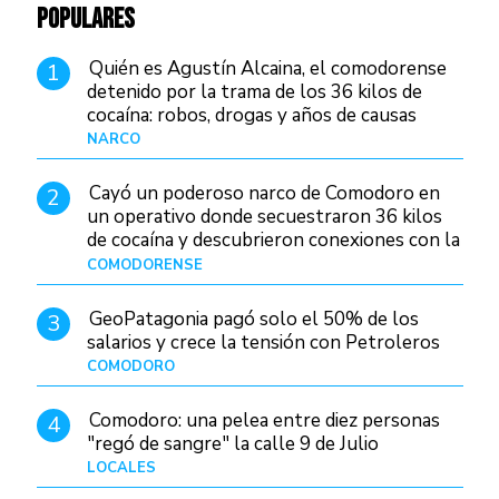
POPULARES
Quién es Agustín Alcaina, el comodorense
1
detenido por la trama de los 36 kilos de
cocaína: robos, drogas y años de causas
judiciales
NARCO
Hace 1 día
Cayó un poderoso narco de Comodoro en
2
un operativo donde secuestraron 36 kilos
de cocaína y descubrieron conexiones con la
Patagonia
COMODORENSE
Hace 1 día
GeoPatagonia pagó solo el 50% de los
3
salarios y crece la tensión con Petroleros
COMODORO
Hace 1 día
Comodoro: una pelea entre diez personas
4
"regó de sangre" la calle 9 de Julio
LOCALES
Hace 1 día