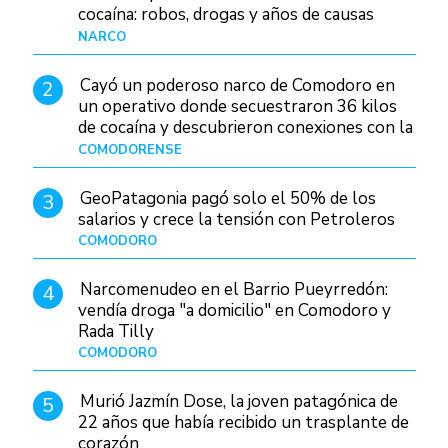
cocaína: robos, drogas y años de causas
judiciales
NARCO
Hace 1 día
Cayó un poderoso narco de Comodoro en
2
un operativo donde secuestraron 36 kilos
de cocaína y descubrieron conexiones con la
Patagonia
COMODORENSE
Hace 1 día
GeoPatagonia pagó solo el 50% de los
3
salarios y crece la tensión con Petroleros
COMODORO
Hace 1 día
Narcomenudeo en el Barrio Pueyrredón:
4
vendía droga "a domicilio" en Comodoro y
Rada Tilly
COMODORO
Hace 2 días
Murió Jazmín Dose, la joven patagónica de
5
22 años que había recibido un trasplante de
corazón