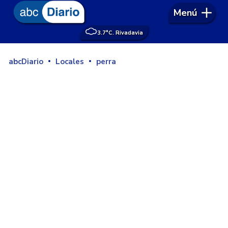
Menú
3.7°
C. Rivadavia
abcDiario
Locales
perra