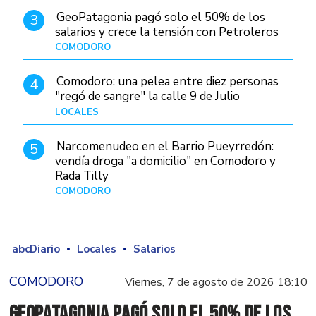
GeoPatagonia pagó solo el 50% de los
3
salarios y crece la tensión con Petroleros
COMODORO
Hace 1 día
Comodoro: una pelea entre diez personas
4
"regó de sangre" la calle 9 de Julio
LOCALES
Hace 1 día
Narcomenudeo en el Barrio Pueyrredón:
5
vendía droga "a domicilio" en Comodoro y
Rada Tilly
COMODORO
Hace 2 días
abcDiario
Locales
Salarios
COMODORO
Viernes, 7 de agosto de 2026 18:10
GeoPatagonia pagó solo el 50% de los