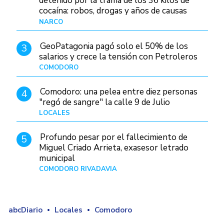
detenido por la trama de los 36 kilos de
cocaína: robos, drogas y años de causas
judiciales
NARCO
Hace 15 horas
GeoPatagonia pagó solo el 50% de los
3
salarios y crece la tensión con Petroleros
COMODORO
Hace 20 horas
Comodoro: una pelea entre diez personas
4
"regó de sangre" la calle 9 de Julio
LOCALES
Hace 1 día
Profundo pesar por el fallecimiento de
5
Miguel Criado Arrieta, exasesor letrado
municipal
COMODORO RIVADAVIA
Hace 18 horas
abcDiario
Locales
Comodoro