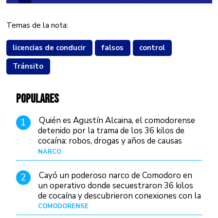
Temas de la nota:
licencias de conducir
falsos
control
Tránsito
POPULARES
Quién es Agustín Alcaina, el comodorense
1
detenido por la trama de los 36 kilos de
cocaína: robos, drogas y años de causas
judiciales
NARCO
Hace 1 día
Cayó un poderoso narco de Comodoro en
2
un operativo donde secuestraron 36 kilos
de cocaína y descubrieron conexiones con la
Patagonia
COMODORENSE
Hace 1 día