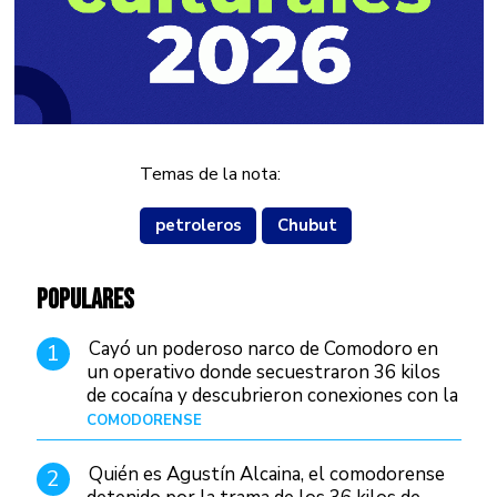
Temas de la nota:
petroleros
Chubut
POPULARES
Cayó un poderoso narco de Comodoro en
1
un operativo donde secuestraron 36 kilos
de cocaína y descubrieron conexiones con la
Patagonia
COMODORENSE
Hace 23 horas
Quién es Agustín Alcaina, el comodorense
2