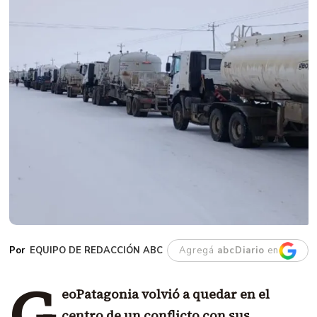
EQUIPO DE REDACCIÓN ABC
Agregá
abcDiario
en
G
eoPatagonia volvió a quedar en el
centro de un conflicto con sus