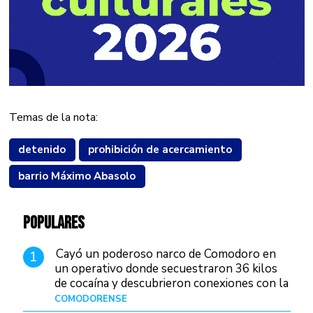
Temas de la nota:
detenido
prohibición de acercamiento
barrio Máximo Abasolo
POPULARES
Cayó un poderoso narco de Comodoro en
1
un operativo donde secuestraron 36 kilos
de cocaína y descubrieron conexiones con la
Patagonia
COMODORENSE
Hace 13 horas