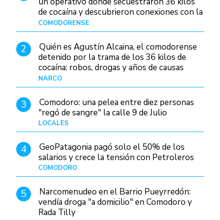
un operativo donde secuestraron 36 kilos
de cocaína y descubrieron conexiones con la
Patagonia
COMODORENSE
Hace 12 horas
Quién es Agustín Alcaina, el comodorense
2
detenido por la trama de los 36 kilos de
cocaína: robos, drogas y años de causas
judiciales
NARCO
Hace 5 horas
Comodoro: una pelea entre diez personas
3
"regó de sangre" la calle 9 de Julio
LOCALES
Hace 19 horas
GeoPatagonia pagó solo el 50% de los
4
salarios y crece la tensión con Petroleros
COMODORO
Hace 10 horas
Narcomenudeo en el Barrio Pueyrredón:
5
vendía droga "a domicilio" en Comodoro y
Rada Tilly