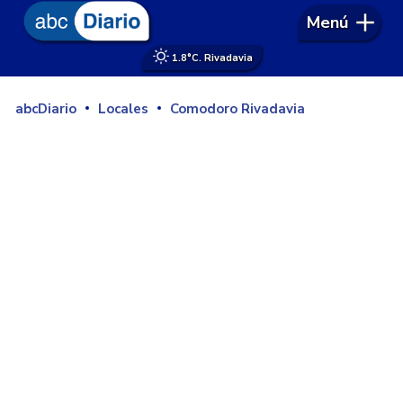
Menú
1.8°
C. Rivadavia
abcDiario
Locales
Comodoro Rivadavia