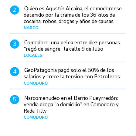
Quién es Agustín Alcaina, el comodorense
2
detenido por la trama de los 36 kilos de
cocaína: robos, drogas y años de causas
judiciales
NARCO
Hace 5 horas
Comodoro: una pelea entre diez personas
3
"regó de sangre" la calle 9 de Julio
LOCALES
Hace 19 horas
GeoPatagonia pagó solo el 50% de los
4
salarios y crece la tensión con Petroleros
COMODORO
Hace 10 horas
Narcomenudeo en el Barrio Pueyrredón:
5
vendía droga "a domicilio" en Comodoro y
Rada Tilly
COMODORO
Hace 1 día