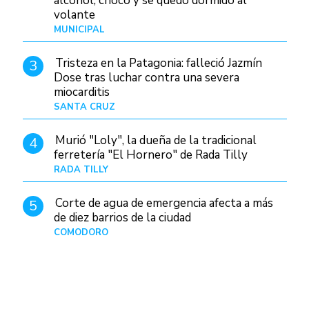
alcohol, chocó y se quedó dormido al
volante
MUNICIPAL
Hace 18 horas
Tristeza en la Patagonia: falleció Jazmín
3
Dose tras luchar contra una severa
miocarditis
SANTA CRUZ
Hace 10 horas
Murió "Loly", la dueña de la tradicional
4
ferretería "El Hornero" de Rada Tilly
RADA TILLY
Hace 10 horas
Corte de agua de emergencia afecta a más
5
de diez barrios de la ciudad
COMODORO
Hace 1 día