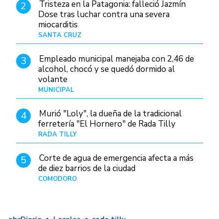
Tristeza en la Patagonia: falleció Jazmín
2
Dose tras luchar contra una severa
miocarditis
SANTA CRUZ
Hace 12 horas
Empleado municipal manejaba con 2,46 de
3
alcohol, chocó y se quedó dormido al
volante
MUNICIPAL
Hace 20 horas
Murió "Loly", la dueña de la tradicional
4
ferretería "El Hornero" de Rada Tilly
RADA TILLY
Hace 12 horas
Corte de agua de emergencia afecta a más
5
de diez barrios de la ciudad
COMODORO
Hace 1 día