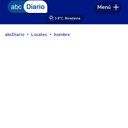
Menú
3.8°
C. Rivadavia
abcDiario
Locales
hombre