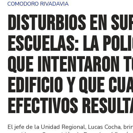
COMODORO RIVADAVIA
Disturbios en Su
Escuelas: La Pol
que intentaron 
edificio y que cu
efectivos result
El jefe de la Unidad Regional, Lucas Cocha, bri