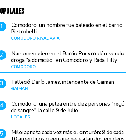
OPULARES
Comodoro: un hombre fue baleado en el barrio
1
Pietrobelli
COMODORO RIVADAVIA
Hace 17 horas
Narcomenudeo en el Barrio Pueyrredón: vendía
2
droga "a domicilio" en Comodoro y Rada Tilly
COMODORO
Hace 21 horas
Falleció Darío James, intendente de Gaiman
3
GAIMAN
Hace 19 horas
Comodoro: una pelea entre diez personas "regó
4
de sangre" la calle 9 de Julio
LOCALES
Hace 6 horas
Milei aprieta cada vez más el cinturón: 9 de cada
5
10 argentinos creen que necesitan dos empleos