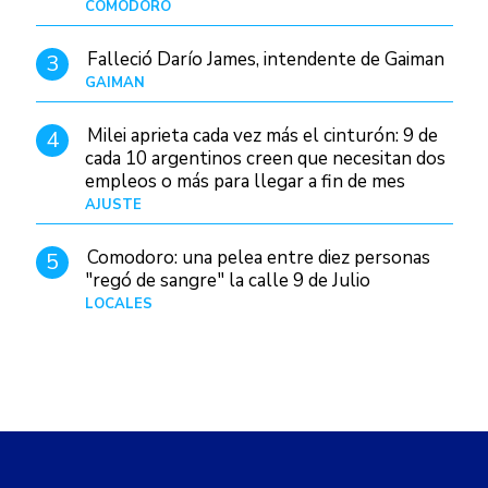
COMODORO
Hace 19 horas
Falleció Darío James, intendente de Gaiman
3
GAIMAN
Hace 17 horas
Milei aprieta cada vez más el cinturón: 9 de
4
cada 10 argentinos creen que necesitan dos
empleos o más para llegar a fin de mes
AJUSTE
Hace 5 días
Comodoro: una pelea entre diez personas
5
"regó de sangre" la calle 9 de Julio
LOCALES
Hace 4 horas
abcDiario
Locales
Comodoro
COMODORO
Jueves, 6 de agosto de 2026 17:43