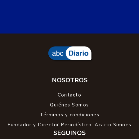
Narcomenudeo en el Barrio
Pueyrredón: vendía droga "a domicilio"
en Comodoro y Rada Tilly
Tras dos meses de investigación, la División Drogas
de la Policía del Chubut interceptó al imputado de
35 años cuando realizaba una entrega en su
vehículo. Se secuestró marihuana fraccionada,
medio millón de pesos en efectivo y una balanza de
precisión.