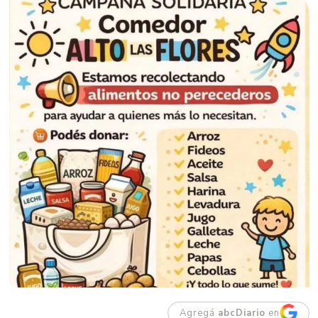
Agregá
abcDiario
en