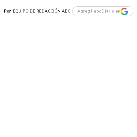
EQUIPO DE REDACCIÓN ABC
Agregá
abcDiario
en
G
aiman. Este jueves se dio a conocer la
noticia del fallecimiento de su
intendente, Darío James, un vecino
históricamente ligado al crecimiento
institucional y productivo del pueblo.
Antes de su llegada a la intendencia en 2019,
James ya era una figura ampliamente conocida
y respetada por su desempeño en el sector
privado y cooperativo. Durante más de tres