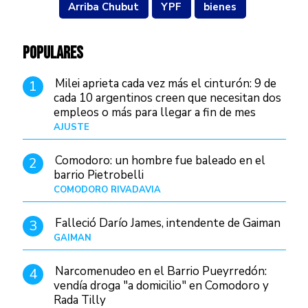
Arriba Chubut
YPF
bienes
POPULARES
Milei aprieta cada vez más el cinturón: 9 de
1
cada 10 argentinos creen que necesitan dos
empleos o más para llegar a fin de mes
AJUSTE
Hace 4 días
Comodoro: un hombre fue baleado en el
2
barrio Pietrobelli
COMODORO RIVADAVIA
Hace 8 horas
Falleció Darío James, intendente de Gaiman
3
GAIMAN
Hace 10 horas
Narcomenudeo en el Barrio Pueyrredón:
4
vendía droga "a domicilio" en Comodoro y
Rada Tilly