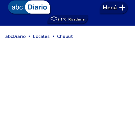
Menú
9.1°
C. Rivadavia
abcDiario
Locales
Chubut