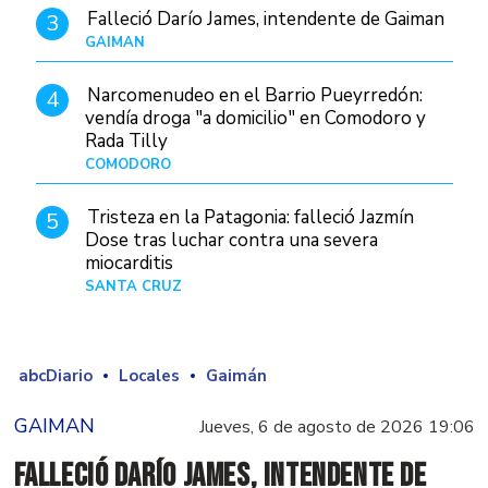
Falleció Darío James, intendente de Gaiman
3
GAIMAN
Hace 8 horas
Narcomenudeo en el Barrio Pueyrredón:
4
vendía droga "a domicilio" en Comodoro y
Rada Tilly
COMODORO
Hace 9 horas
Tristeza en la Patagonia: falleció Jazmín
5
Dose tras luchar contra una severa
miocarditis
SANTA CRUZ
Hace 1 día
abcDiario
Locales
Gaimán
GAIMAN
Jueves, 6 de agosto de 2026 19:06
Falleció Darío James, intendente de