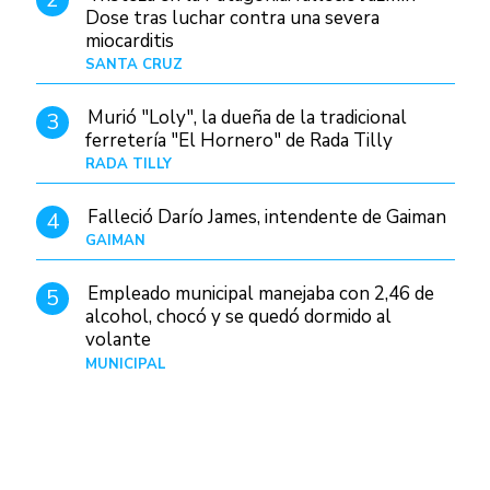
Dose tras luchar contra una severa
miocarditis
SANTA CRUZ
Hace 1 día
Murió "Loly", la dueña de la tradicional
3
ferretería "El Hornero" de Rada Tilly
RADA TILLY
Hace 1 día
Falleció Darío James, intendente de Gaiman
4
GAIMAN
Hace 1 hora
Empleado municipal manejaba con 2,46 de
5
alcohol, chocó y se quedó dormido al
volante
MUNICIPAL
Hace 1 día