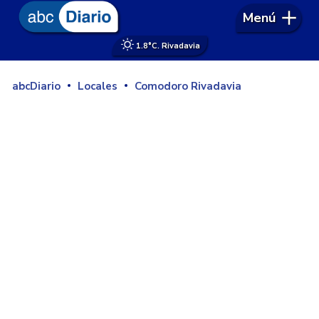
Menú
1.8°
C. Rivadavia
abcDiario
Locales
Comodoro Rivadavia