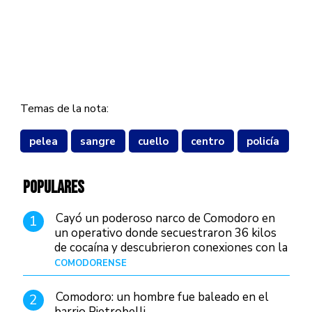
Temas de la nota:
pelea
sangre
cuello
centro
policía
POPULARES
Cayó un poderoso narco de Comodoro en
1
un operativo donde secuestraron 36 kilos
de cocaína y descubrieron conexiones con la
Patagonia
COMODORENSE
Hace 4 horas
Comodoro: un hombre fue baleado en el
2
barrio Pietrobelli