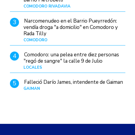
COMODORO RIVADAVIA
Hace 22 horas
Narcomenudeo en el Barrio Pueyrredón:
3
vendía droga "a domicilio" en Comodoro y
Rada Tilly
COMODORO
Hace 1 día
Comodoro: una pelea entre diez personas
4
"regó de sangre" la calle 9 de Julio
LOCALES
Hace 10 horas
Falleció Darío James, intendente de Gaiman
5
GAIMAN
Hace 1 día