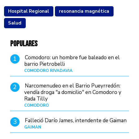
Hospital Regional
resonancia magnética
Salud
POPULARES
Comodoro: un hombre fue baleado en el
1
barrio Pietrobelli
COMODORO RIVADAVIA
Hace 18 horas
Narcomenudeo en el Barrio Pueyrredón:
2
vendía droga "a domicilio" en Comodoro y
Rada Tilly
COMODORO
Hace 21 horas
Falleció Darío James, intendente de Gaiman
3
GAIMAN
Hace 20 horas