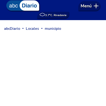
Menú
3.7°
C. Rivadavia
abcDiario
Locales
municipio