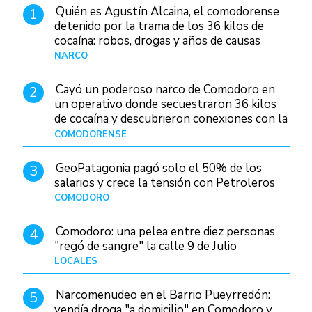
Quién es Agustín Alcaina, el comodorense
1
detenido por la trama de los 36 kilos de
cocaína: robos, drogas y años de causas
judiciales
NARCO
Hace 1 día
Cayó un poderoso narco de Comodoro en
2
un operativo donde secuestraron 36 kilos
de cocaína y descubrieron conexiones con la
Patagonia
COMODORENSE
Hace 1 día
GeoPatagonia pagó solo el 50% de los
3
salarios y crece la tensión con Petroleros
COMODORO
Hace 1 día
Comodoro: una pelea entre diez personas
4
"regó de sangre" la calle 9 de Julio
LOCALES
Hace 1 día
Narcomenudeo en el Barrio Pueyrredón:
5
vendía droga "a domicilio" en Comodoro y