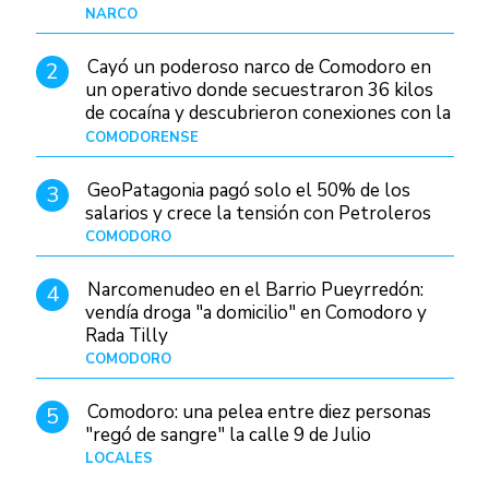
judiciales
NARCO
Hace 1 día
Cayó un poderoso narco de Comodoro en
2
un operativo donde secuestraron 36 kilos
de cocaína y descubrieron conexiones con la
Patagonia
COMODORENSE
Hace 1 día
GeoPatagonia pagó solo el 50% de los
3
salarios y crece la tensión con Petroleros
COMODORO
Hace 1 día
Narcomenudeo en el Barrio Pueyrredón:
4
vendía droga "a domicilio" en Comodoro y
Rada Tilly
COMODORO
Hace 2 días
Comodoro: una pelea entre diez personas
5
"regó de sangre" la calle 9 de Julio
LOCALES
Hace 1 día