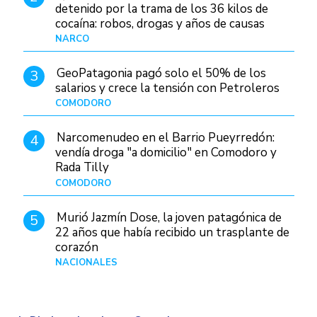
detenido por la trama de los 36 kilos de
cocaína: robos, drogas y años de causas
judiciales
NARCO
Hace 1 día
GeoPatagonia pagó solo el 50% de los
3
salarios y crece la tensión con Petroleros
COMODORO
Hace 1 día
Narcomenudeo en el Barrio Pueyrredón:
4
vendía droga "a domicilio" en Comodoro y
Rada Tilly
COMODORO
Hace 2 días
Murió Jazmín Dose, la joven patagónica de
5
22 años que había recibido un trasplante de
corazón
NACIONALES
Hace 3 días