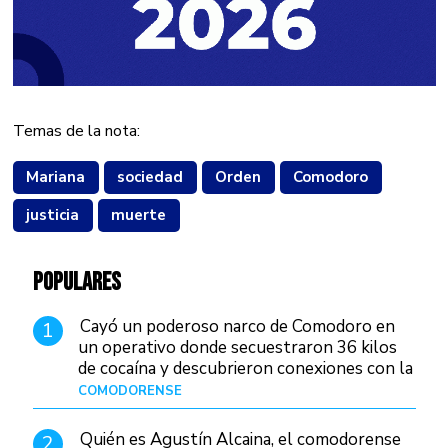
Temas de la nota:
Mariana
sociedad
Orden
Comodoro
justicia
muerte
POPULARES
Cayó un poderoso narco de Comodoro en
1
un operativo donde secuestraron 36 kilos
de cocaína y descubrieron conexiones con la
Patagonia
COMODORENSE
Hace 1 día
Quién es Agustín Alcaina, el comodorense
2