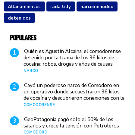
Allanamientos
rada tilly
narcomenudeo
detenidos
POPULARES
Quién es Agustín Alcaina, el comodorense
1
detenido por la trama de los 36 kilos de
cocaína: robos, drogas y años de causas
judiciales
NARCO
Hace 1 día
Cayó un poderoso narco de Comodoro en
2
un operativo donde secuestraron 36 kilos
de cocaína y descubrieron conexiones con la
Patagonia
COMODORENSE
Hace 1 día
GeoPatagonia pagó solo el 50% de los
3
salarios y crece la tensión con Petroleros
COMODORO
Hace 1 día