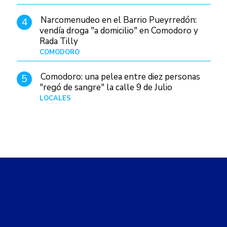
Narcomenudeo en el Barrio Pueyrredón:
4
vendía droga "a domicilio" en Comodoro y
Rada Tilly
COMODORO
Hace 2 días
Comodoro: una pelea entre diez personas
5
"regó de sangre" la calle 9 de Julio
LOCALES
Hace 1 día