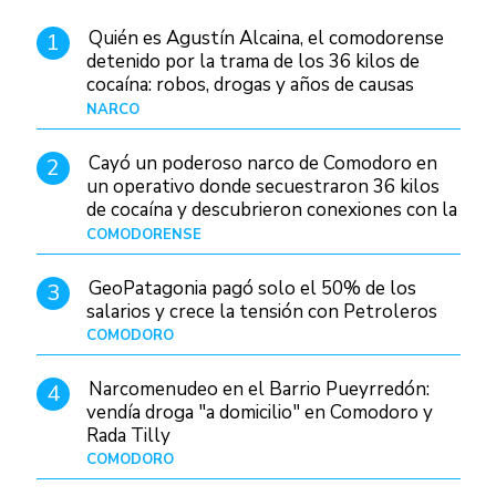
Quién es Agustín Alcaina, el comodorense
1
detenido por la trama de los 36 kilos de
cocaína: robos, drogas y años de causas
judiciales
NARCO
Hace 1 día
Cayó un poderoso narco de Comodoro en
2
un operativo donde secuestraron 36 kilos
de cocaína y descubrieron conexiones con la
Patagonia
COMODORENSE
Hace 1 día
GeoPatagonia pagó solo el 50% de los
3
salarios y crece la tensión con Petroleros
COMODORO
Hace 1 día
Narcomenudeo en el Barrio Pueyrredón:
4
vendía droga "a domicilio" en Comodoro y
Rada Tilly
COMODORO
Hace 2 días