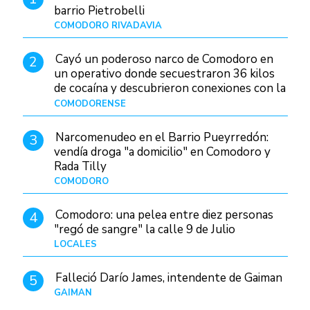
barrio Pietrobelli
COMODORO RIVADAVIA
Hace 18 horas
Cayó un poderoso narco de Comodoro en
2
un operativo donde secuestraron 36 kilos
de cocaína y descubrieron conexiones con la
Patagonia
COMODORENSE
Hace 34 minutos
Narcomenudeo en el Barrio Pueyrredón:
3
vendía droga "a domicilio" en Comodoro y
Rada Tilly
COMODORO
Hace 22 horas
Comodoro: una pelea entre diez personas
4
"regó de sangre" la calle 9 de Julio
LOCALES
Hace 7 horas
Falleció Darío James, intendente de Gaiman
5
GAIMAN
Hace 20 horas