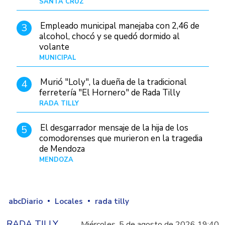
SANTA CRUZ
Hace 20 horas
Empleado municipal manejaba con 2,46 de
3
alcohol, chocó y se quedó dormido al
volante
MUNICIPAL
Hace 1 día
Murió "Loly", la dueña de la tradicional
4
ferretería "El Hornero" de Rada Tilly
RADA TILLY
Hace 19 horas
El desgarrador mensaje de la hija de los
5
comodorenses que murieron en la tragedia
de Mendoza
MENDOZA
Hace 20 horas
abcDiario
Locales
rada tilly
RADA TILLY
Miércoles, 5 de agosto de 2026 19:40