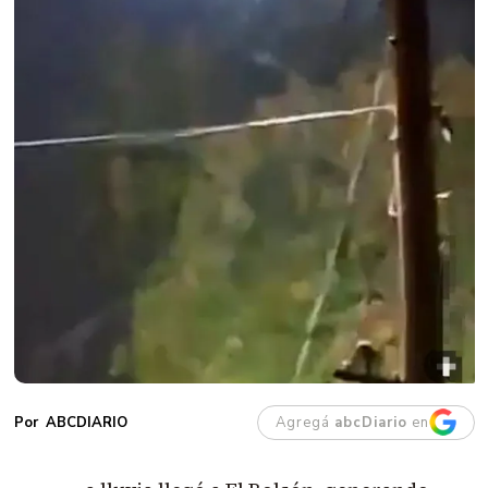
Agregá
abcDiario
en
ABCDIARIO