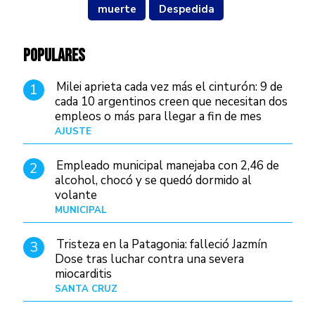
muerte
Despedida
POPULARES
Milei aprieta cada vez más el cinturón: 9 de
1
cada 10 argentinos creen que necesitan dos
empleos o más para llegar a fin de mes
AJUSTE
Hace 3 días
Empleado municipal manejaba con 2,46 de
2
alcohol, chocó y se quedó dormido al
volante
MUNICIPAL
Hace 18 horas
Tristeza en la Patagonia: falleció Jazmín
3
Dose tras luchar contra una severa
miocarditis
SANTA CRUZ
Hace 10 horas