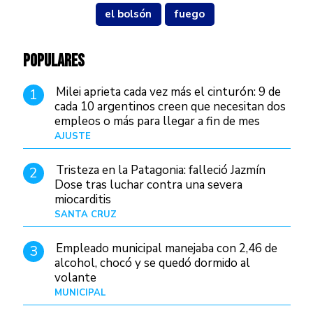
el bolsón
fuego
POPULARES
Milei aprieta cada vez más el cinturón: 9 de
1
cada 10 argentinos creen que necesitan dos
empleos o más para llegar a fin de mes
AJUSTE
Hace 4 días
Tristeza en la Patagonia: falleció Jazmín
2
Dose tras luchar contra una severa
miocarditis
SANTA CRUZ
Hace 20 horas
Empleado municipal manejaba con 2,46 de
3
alcohol, chocó y se quedó dormido al
volante
MUNICIPAL
Hace 1 día