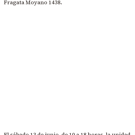
Fragata Moyano 1438.
El sábado 13 de junio, de 10 a 18 horas, la unidad