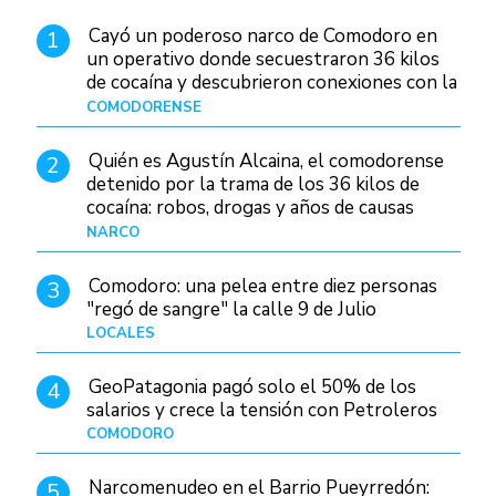
Cayó un poderoso narco de Comodoro en
1
un operativo donde secuestraron 36 kilos
de cocaína y descubrieron conexiones con la
Patagonia
COMODORENSE
Hace 14 horas
Quién es Agustín Alcaina, el comodorense
2
detenido por la trama de los 36 kilos de
cocaína: robos, drogas y años de causas
judiciales
NARCO
Hace 6 horas
Comodoro: una pelea entre diez personas
3
"regó de sangre" la calle 9 de Julio
LOCALES
Hace 21 horas
GeoPatagonia pagó solo el 50% de los
4
salarios y crece la tensión con Petroleros
COMODORO
Hace 11 horas
Narcomenudeo en el Barrio Pueyrredón:
5