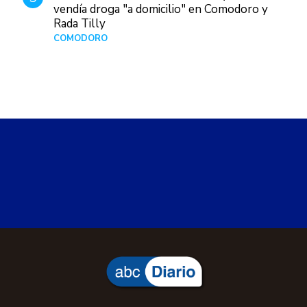
vendía droga "a domicilio" en Comodoro y
Rada Tilly
COMODORO
Hace 1 día
abcDiario
Locales
Salarios
COMODORO
Viernes, 7 de agosto de 2026 18:10
GeoPatagonia pagó solo el 50% de los
salarios y crece la tensión con
Petroleros
La empresa abonó solo la mitad de los salarios y
los trabajadores mantienen retención de servicio. El
Sindicato de Petroleros Privados de Chubut
también cuestionó la estructura de costos y pidió
una reestructuración.