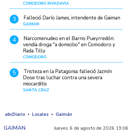
COMODORO RIVADAVIA
Hace 7 horas
Falleció Darío James, intendente de Gaiman
3
GAIMAN
Hace 9 horas
Narcomenudeo en el Barrio Pueyrredón:
4
vendía droga "a domicilio" en Comodoro y
Rada Tilly
COMODORO
Hace 10 horas
Tristeza en la Patagonia: falleció Jazmín
5
Dose tras luchar contra una severa
miocarditis
SANTA CRUZ
Hace 1 día
abcDiario
Locales
Gaimán
GAIMAN
Jueves, 6 de agosto de 2026 19:06