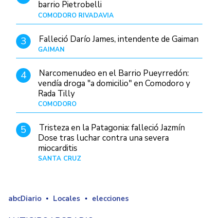
barrio Pietrobelli
COMODORO RIVADAVIA
Hace 5 horas
Falleció Darío James, intendente de Gaiman
3
GAIMAN
Hace 7 horas
Narcomenudeo en el Barrio Pueyrredón:
4
vendía droga "a domicilio" en Comodoro y
Rada Tilly
COMODORO
Hace 8 horas
Tristeza en la Patagonia: falleció Jazmín
5
Dose tras luchar contra una severa
miocarditis
SANTA CRUZ
Hace 1 día
abcDiario
Locales
elecciones