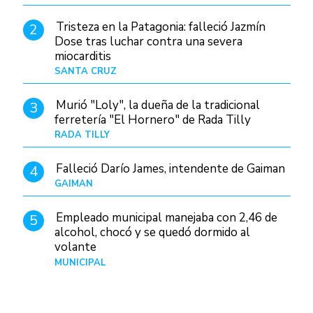
Tristeza en la Patagonia: falleció Jazmín
2
Dose tras luchar contra una severa
miocarditis
SANTA CRUZ
Hace 1 día
Murió "Loly", la dueña de la tradicional
3
ferretería "El Hornero" de Rada Tilly
RADA TILLY
Hace 1 día
Falleció Darío James, intendente de Gaiman
4
GAIMAN
Hace 1 hora
Empleado municipal manejaba con 2,46 de
5
alcohol, chocó y se quedó dormido al
volante
MUNICIPAL
Hace 1 día