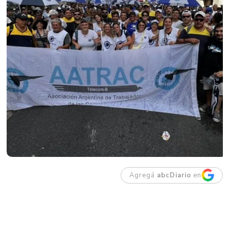
Agregá
abcDiario
en