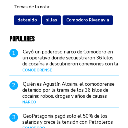
Temas de la nota:
detenido
sillas
Comodoro Rivadavia
POPULARES
Cayó un poderoso narco de Comodoro en
1
un operativo donde secuestraron 36 kilos
de cocaína y descubrieron conexiones con la
Patagonia
COMODORENSE
Hace 1 día
Quién es Agustín Alcaina, el comodorense
2
detenido por la trama de los 36 kilos de
cocaína: robos, drogas y años de causas
judiciales
NARCO
Hace 18 horas
GeoPatagonia pagó solo el 50% de los
3
salarios y crece la tensión con Petroleros