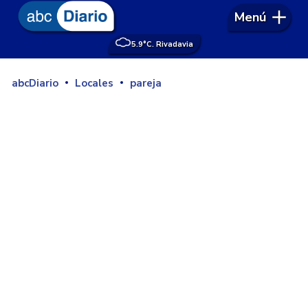
Menú
5.9°
C. Rivadavia
abcDiario
Locales
pareja