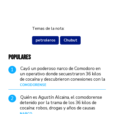
Temas de la nota:
petroleros
Chubut
POPULARES
Cayó un poderoso narco de Comodoro en
1
un operativo donde secuestraron 36 kilos
de cocaína y descubrieron conexiones con la
Patagonia
COMODORENSE
Hace 23 horas
Quién es Agustín Alcaina, el comodorense
2
detenido por la trama de los 36 kilos de
cocaína: robos, drogas y años de causas
judiciales
NARCO
Hace 15 horas