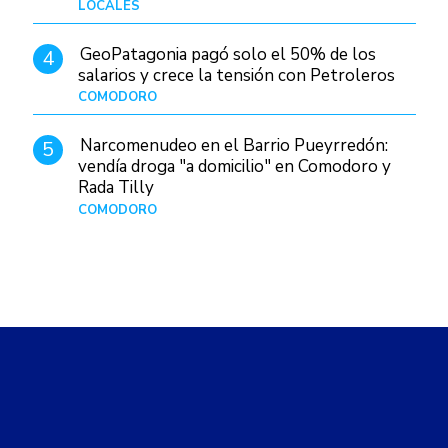
LOCALES
Hace 19 horas
GeoPatagonia pagó solo el 50% de los
4
salarios y crece la tensión con Petroleros
COMODORO
Hace 10 horas
Narcomenudeo en el Barrio Pueyrredón:
5
vendía droga "a domicilio" en Comodoro y
Rada Tilly
COMODORO
Hace 1 día