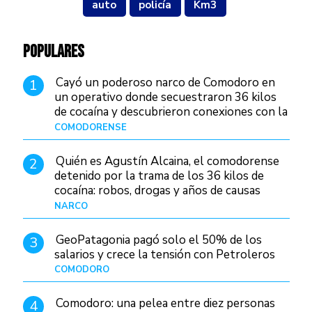
auto
policía
Km3
POPULARES
Cayó un poderoso narco de Comodoro en
1
un operativo donde secuestraron 36 kilos
de cocaína y descubrieron conexiones con la
Patagonia
COMODORENSE
Hace 22 horas
Quién es Agustín Alcaina, el comodorense
2
detenido por la trama de los 36 kilos de
cocaína: robos, drogas y años de causas
judiciales
NARCO
Hace 14 horas
GeoPatagonia pagó solo el 50% de los
3
salarios y crece la tensión con Petroleros
COMODORO
Hace 19 horas
Comodoro: una pelea entre diez personas
4