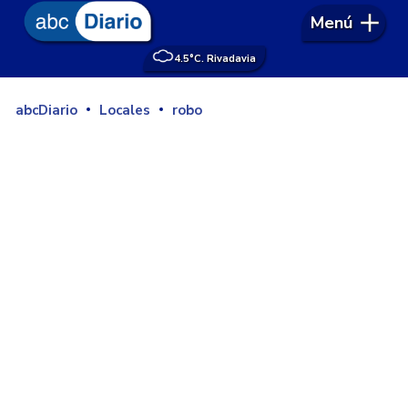
Menú
4.5°
C. Rivadavia
abcDiario
Locales
robo