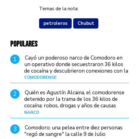
Temas de la nota:
petroleros
Chubut
POPULARES
Cayó un poderoso narco de Comodoro en
1
un operativo donde secuestraron 36 kilos
de cocaína y descubrieron conexiones con la
Patagonia
COMODORENSE
Hace 12 horas
Quién es Agustín Alcaina, el comodorense
2
detenido por la trama de los 36 kilos de
cocaína: robos, drogas y años de causas
judiciales
NARCO
Hace 5 horas
Comodoro: una pelea entre diez personas
3
"regó de sangre" la calle 9 de Julio