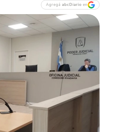
Agregá
abcDiario
en