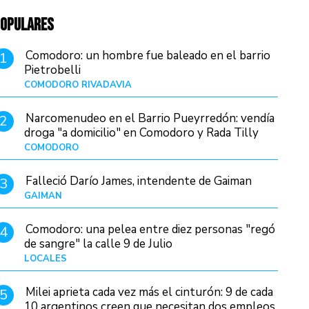
OPULARES
Comodoro: un hombre fue baleado en el barrio
1
Pietrobelli
COMODORO RIVADAVIA
Hace 16 horas
Narcomenudeo en el Barrio Pueyrredón: vendía
2
droga "a domicilio" en Comodoro y Rada Tilly
COMODORO
Hace 19 horas
Falleció Darío James, intendente de Gaiman
3
GAIMAN
Hace 18 horas
Comodoro: una pelea entre diez personas "regó
4
de sangre" la calle 9 de Julio
LOCALES
Hace 4 horas
Milei aprieta cada vez más el cinturón: 9 de cada
5
10 argentinos creen que necesitan dos empleos