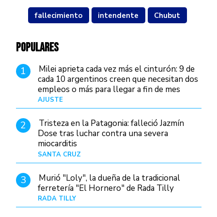
fallecimiento
intendente
Chubut
POPULARES
Milei aprieta cada vez más el cinturón: 9 de
1
cada 10 argentinos creen que necesitan dos
empleos o más para llegar a fin de mes
AJUSTE
Hace 4 días
Tristeza en la Patagonia: falleció Jazmín
2
Dose tras luchar contra una severa
miocarditis
SANTA CRUZ
Hace 1 día
Murió "Loly", la dueña de la tradicional
3
ferretería "El Hornero" de Rada Tilly
RADA TILLY
Hace 23 horas