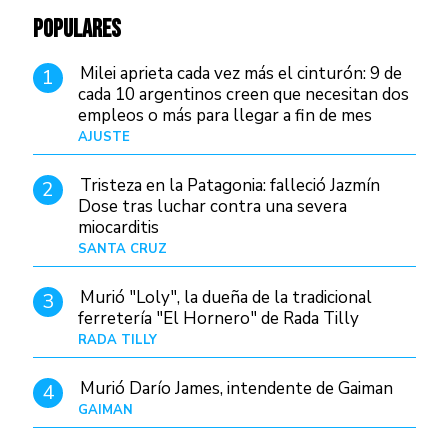
POPULARES
Milei aprieta cada vez más el cinturón: 9 de
1
cada 10 argentinos creen que necesitan dos
empleos o más para llegar a fin de mes
AJUSTE
Hace 4 días
Tristeza en la Patagonia: falleció Jazmín
2
Dose tras luchar contra una severa
miocarditis
SANTA CRUZ
Hace 1 día
Murió "Loly", la dueña de la tradicional
3
ferretería "El Hornero" de Rada Tilly
RADA TILLY
Hace 1 día
Murió Darío James, intendente de Gaiman
4
GAIMAN
Hace 1 hora