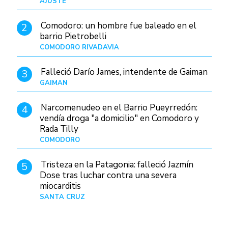
AJUSTE
Hace 4 días
Comodoro: un hombre fue baleado en el
2
barrio Pietrobelli
COMODORO RIVADAVIA
Hace 7 horas
Falleció Darío James, intendente de Gaiman
3
GAIMAN
Hace 9 horas
Narcomenudeo en el Barrio Pueyrredón:
4
vendía droga "a domicilio" en Comodoro y
Rada Tilly
COMODORO
Hace 10 horas
Tristeza en la Patagonia: falleció Jazmín
5
Dose tras luchar contra una severa
miocarditis
SANTA CRUZ
Hace 1 día