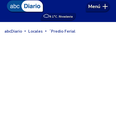
Menú
9.1°
C. Rivadavia
abcDiario
Locales
´Predio Ferial