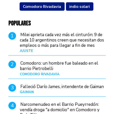
Comodoro Rivadavia
indio solari
POPULARES
Milei aprieta cada vez más el cinturón: 9 de
1
cada 10 argentinos creen que necesitan dos
empleos o más para llegar a fin de mes
AJUSTE
Hace 4 días
Comodoro: un hombre fue baleado en el
2
barrio Pietrobelli
COMODORO RIVADAVIA
Hace 9 horas
Falleció Darío James, intendente de Gaiman
3
GAIMAN
Hace 11 horas
Narcomenudeo en el Barrio Pueyrredón:
4
vendía droga "a domicilio" en Comodoro y