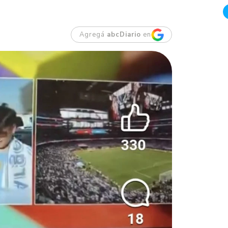
Agregá
abcDiario
en