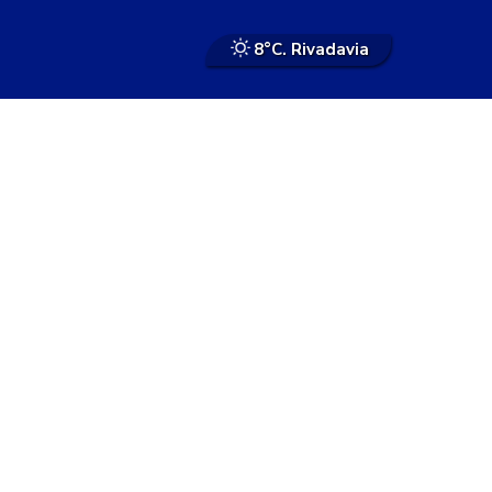
8°
C. Rivadavia