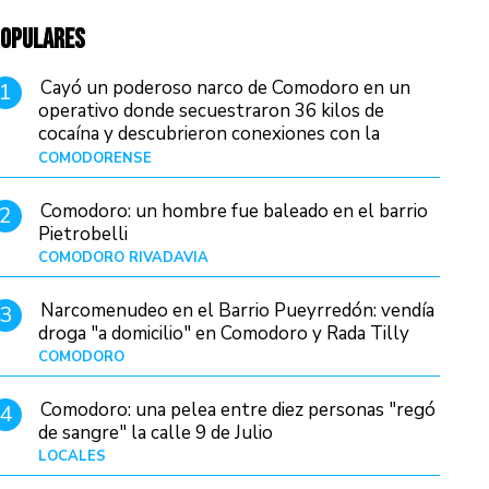
OPULARES
Cayó un poderoso narco de Comodoro en un
1
operativo donde secuestraron 36 kilos de
cocaína y descubrieron conexiones con la
Patagonia
COMODORENSE
Hace 1 hora
Comodoro: un hombre fue baleado en el barrio
2
Pietrobelli
COMODORO RIVADAVIA
Hace 20 horas
Narcomenudeo en el Barrio Pueyrredón: vendía
3
droga "a domicilio" en Comodoro y Rada Tilly
COMODORO
Hace 23 horas
Comodoro: una pelea entre diez personas "regó
4
de sangre" la calle 9 de Julio
LOCALES
Hace 8 horas