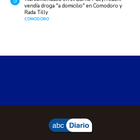
5
vendía droga "a domicilio" en Comodoro y
Rada Tilly
COMODORO
Hace 1 día
abcDiario
Locales
Salarios
COMODORO
Viernes, 7 de agosto de 2026 18:10
GeoPatagonia pagó solo el 50% de los
salarios y crece la tensión con
Petroleros
La empresa abonó solo la mitad de los salarios y
los trabajadores mantienen retención de servicio. El
Sindicato de Petroleros Privados de Chubut
también cuestionó la estructura de costos y pidió
una reestructuración.