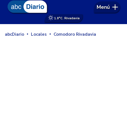
Menú
1.8°
C. Rivadavia
abcDiario
Locales
Comodoro Rivadavia