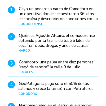
Cayó un poderoso narco de Comodoro en
1
un operativo donde secuestraron 36 kilos
de cocaína y descubrieron conexiones con la
Patagonia
COMODORENSE
Hace 16 horas
Quién es Agustín Alcaina, el comodorense
2
detenido por la trama de los 36 kilos de
cocaína: robos, drogas y años de causas
judiciales
NARCO
Hace 8 horas
Comodoro: una pelea entre diez personas
3
"regó de sangre" la calle 9 de Julio
LOCALES
Hace 23 horas
GeoPatagonia pagó solo el 50% de los
4
salarios y crece la tensión con Petroleros
COMODORO
Hace 13 horas
Narcomenudeo en el Barrio Pueyrredón: