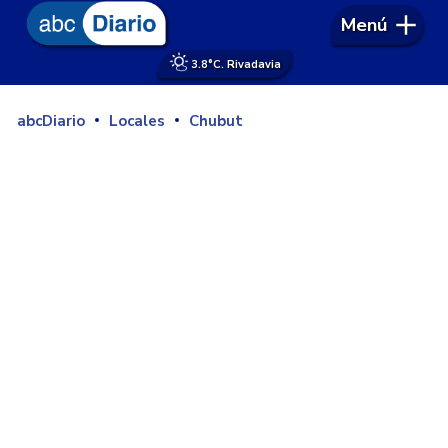
Menú
3.8°
C. Rivadavia
abcDiario
Locales
Chubut