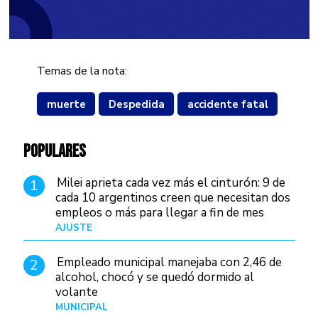
Temas de la nota:
muerte
Despedida
accidente fatal
POPULARES
Milei aprieta cada vez más el cinturón: 9 de
1
cada 10 argentinos creen que necesitan dos
empleos o más para llegar a fin de mes
AJUSTE
Hace 3 días
Empleado municipal manejaba con 2,46 de
2
alcohol, chocó y se quedó dormido al
volante
MUNICIPAL
Hace 11 horas