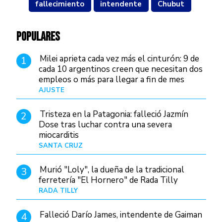
fallecimiento
intendente
Chubut
POPULARES
Milei aprieta cada vez más el cinturón: 9 de
1
cada 10 argentinos creen que necesitan dos
empleos o más para llegar a fin de mes
AJUSTE
Hace 4 días
Tristeza en la Patagonia: falleció Jazmín
2
Dose tras luchar contra una severa
miocarditis
SANTA CRUZ
Hace 1 día
Murió "Loly", la dueña de la tradicional
3
ferretería "El Hornero" de Rada Tilly
RADA TILLY
Hace 1 día
Falleció Darío James, intendente de Gaiman
4