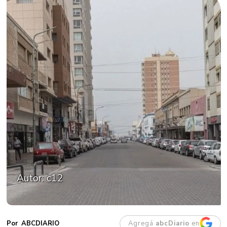
Autor: c12
Agregá
abcDiario
en
ABCDIARIO