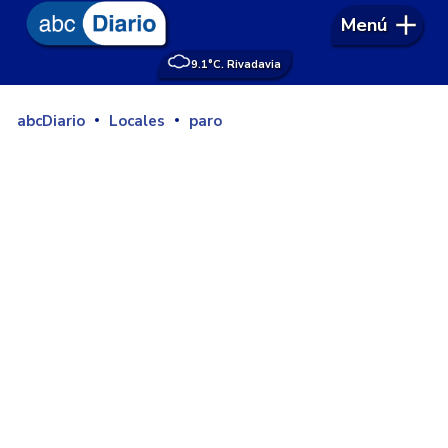
Menú
9.1°
C. Rivadavia
abcDiario
Locales
paro