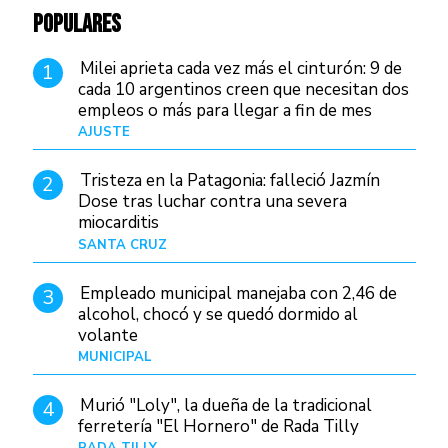
POPULARES
Milei aprieta cada vez más el cinturón: 9 de
1
cada 10 argentinos creen que necesitan dos
empleos o más para llegar a fin de mes
AJUSTE
Hace 4 días
Tristeza en la Patagonia: falleció Jazmín
2
Dose tras luchar contra una severa
miocarditis
SANTA CRUZ
Hace 20 horas
Empleado municipal manejaba con 2,46 de
3
alcohol, chocó y se quedó dormido al
volante
MUNICIPAL
Hace 1 día
Murió "Loly", la dueña de la tradicional
4
ferretería "El Hornero" de Rada Tilly
RADA TILLY
Hace 20 horas