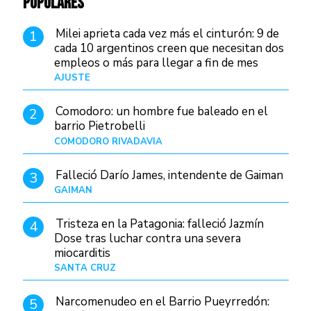
POPULARES
Milei aprieta cada vez más el cinturón: 9 de
1
cada 10 argentinos creen que necesitan dos
empleos o más para llegar a fin de mes
AJUSTE
Hace 4 días
Comodoro: un hombre fue baleado en el
2
barrio Pietrobelli
COMODORO RIVADAVIA
Hace 2 horas
Falleció Darío James, intendente de Gaiman
3
GAIMAN
Hace 5 horas
Tristeza en la Patagonia: falleció Jazmín
4
Dose tras luchar contra una severa
miocarditis
SANTA CRUZ
Hace 1 día
Narcomenudeo en el Barrio Pueyrredón:
5