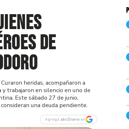
P
uienes
éroes de
odoro
 Curaron heridas, acompañaron a
 y trabajaron en silencio en uno de
ntina. Este sábado 27 de junio,
 consideran una deuda pendiente.
Agregá
abcDiario
en