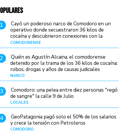
OPULARES
Cayó un poderoso narco de Comodoro en un
1
operativo donde secuestraron 36 kilos de
cocaína y descubrieron conexiones con la
Patagonia
COMODORENSE
Hace 13 horas
Quién es Agustín Alcaina, el comodorense
2
detenido por la trama de los 36 kilos de cocaína:
robos, drogas y años de causas judiciales
NARCO
Hace 5 horas
Comodoro: una pelea entre diez personas "regó
3
de sangre" la calle 9 de Julio
LOCALES
Hace 19 horas
GeoPatagonia pagó solo el 50% de los salarios
4
y crece la tensión con Petroleros
COMODORO
Hace 10 horas