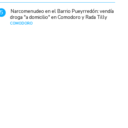
Narcomenudeo en el Barrio Pueyrredón: vendía
5
droga "a domicilio" en Comodoro y Rada Tilly
COMODORO
Hace 1 día