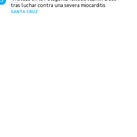
5
tras luchar contra una severa miocarditis
SANTA CRUZ
Hace 1 día