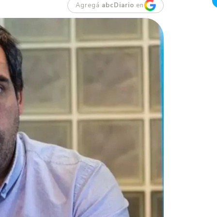
Agregá
abcDiario
en