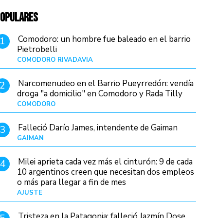
OPULARES
Comodoro: un hombre fue baleado en el barrio
1
Pietrobelli
COMODORO RIVADAVIA
Hace 14 horas
Narcomenudeo en el Barrio Pueyrredón: vendía
2
droga "a domicilio" en Comodoro y Rada Tilly
COMODORO
Hace 17 horas
Falleció Darío James, intendente de Gaiman
3
GAIMAN
Hace 16 horas
Milei aprieta cada vez más el cinturón: 9 de cada
4
10 argentinos creen que necesitan dos empleos
o más para llegar a fin de mes
AJUSTE
Hace 4 días
Tristeza en la Patagonia: falleció Jazmín Dose