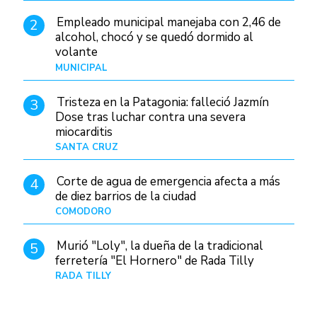
Empleado municipal manejaba con 2,46 de
2
alcohol, chocó y se quedó dormido al
volante
MUNICIPAL
Hace 13 horas
Tristeza en la Patagonia: falleció Jazmín
3
Dose tras luchar contra una severa
miocarditis
SANTA CRUZ
Hace 5 horas
Corte de agua de emergencia afecta a más
4
de diez barrios de la ciudad
COMODORO
Hace 1 día
Murió "Loly", la dueña de la tradicional
5
ferretería "El Hornero" de Rada Tilly
RADA TILLY
Hace 4 horas