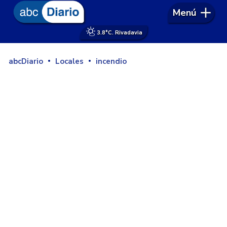
Menú
3.8°
C. Rivadavia
abcDiario
Locales
incendio