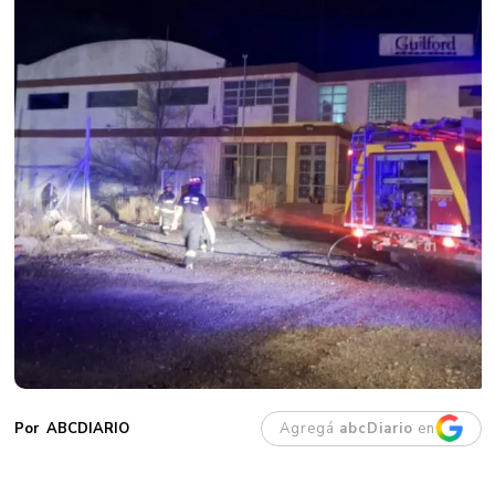
Agregá
abcDiario
en
ABCDIARIO