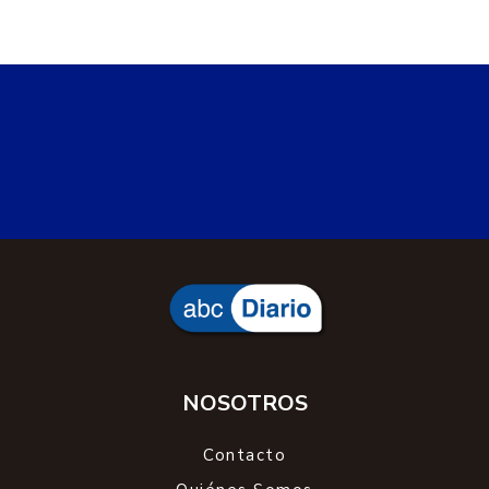
abcDiario
Locales
rada tilly
RADA TILLY
Miércoles, 5 de agosto de 2026 19:40
Murió "Loly", la dueña de la
tradicional ferretería "El Hornero" de
Rada Tilly
Nacida en España, creció en Comodoro Rivadavia y
se transformó en un verdadero ícono de la
comunidad. Fundó la emblemática Ferretería El
Hornero en los años 70 y dedicó su vida a su
negocio y a los vecinos que la consideraban parte
de su familia.